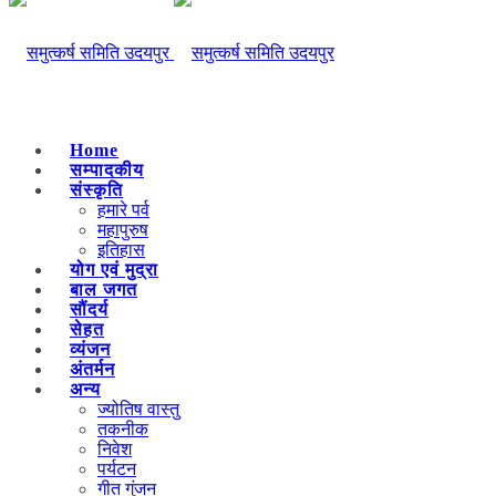
Home
सम्पादकीय
संस्कृति
हमारे पर्व
महापुरुष
इतिहास
योग एवं मुद्रा
बाल जगत
सौंदर्य
सेहत
व्यंजन
अंतर्मन
अन्य
ज्योतिष वास्तु
तकनीक
निवेश
पर्यटन
गीत गुंजन