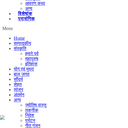
आवरण कथा
अन्य
विशेषांक
प्रासंगिक
Menu
Home
सम्पादकीय
संस्कृति
हमारे पर्व
महापुरुष
इतिहास
योग एवं मुद्रा
बाल जगत
सौंदर्य
सेहत
व्यंजन
अंतर्मन
अन्य
ज्योतिष वास्तु
तकनीक
निवेश
पर्यटन
गीत गुंजन