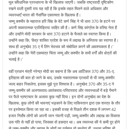
मूल संवैधानिक प्रस्थापना के भी खिलाफ जाएगी। जबकि राष्ट्रवादी दृष्टिकोण
रखने वाली दूसरी राय यह रही है कि इसके तहत मिलने वाले अधिकार और
व्यवस्थाएँ भारत की नैसर्गिक एकात्मता के खिलाफ हैं।
जम्मू कश्मीर के महाराज हरि सिंह के बेटे कर्ण सिंह ने भी धारा 370 के हटने पर
अपनी सकारात्मक प्रतिक्रिया जाहिर की है। कर्ण सिंह कांग्रेस के वरिष्ठ नेता हैं
और उन्होंने मोदी सरकार के धारा 370 हटाने के फैसले का स्वागत किया है।
उन्होंने कहा कि, ‘केंद्र शासित प्रदेश के रूप में लद्दाख के अस्तित्व का स्वागत है।
साथ ही अनुच्छेद 35 ए में लिंग भेदभाव को संबोधित करने की आवश्यकता है।’
उन्होंने कहा कि ‘मेरी एकमात्र चिंता जम्मू और कश्मीर के सभी वर्गों और क्षेत्रों की
भलाई है।’
वहीं प्रधान मंत्री नरेन्द्र मोदी का कहना है कि अब आर्टिकल 370 और 35-ए,
इतिहास की बात हो जाने के बाद, उसके नकारात्मक प्रभावों से भी जम्मू-कश्मीर
जल्द बाहर निकलेगा, इसका मुझे पूरा विश्वास है। अनुच्छेद 370 और 35-ए ने
जम्मू-कश्मीर को अलगाववाद-आतंकवाद-परिवारवाद और व्यवस्थाओं में बड़े पैमाने
पर फैले भ्रष्टाचार के अलावा कुछ नहीं दिया। इन दोनों अनुच्छेद का देश के
खिलाफ, कुछ लोगों की भावनाएं भड़काने के लिए पाकिस्तान द्वारा एक शस्त्र के तौर
पर इस्तेमाल किया जा रहा था। इसकी वजह से पिछले तीन दशक में लगभग 42
हजार निर्दोष लोगों को अपनी जान गंवानी पड़ी, जम्मू-कश्मीर और लद्दाख का विकास
उस गति से नहीं हो पाया, जिसका वो हकदार था। अब व्यवस्था की ये कमी दूर होने
से जम्मू-कश्मीर और लद्दाख के लोगों का वर्तमान तो सुधरेगा ही, उनका भविष्य भी