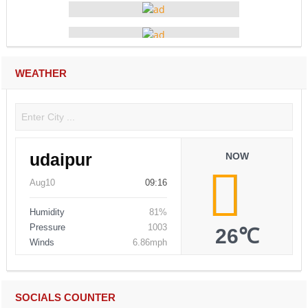
WEATHER
udaipur
NOW
Aug10
09:16
Humidity
81%
Pressure
1003
26℃
Winds
6.86mph
SOCIALS COUNTER