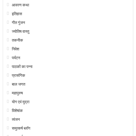
आवरण कथा
इतिहास
गीत गुंजन
ज्योतिष वास्तु
तकनीक
निवेश
पर्यटन
पाठकों का पन्ना
प्रासंगिक
बाल जगत
महापुरुष
योग एवं मुद्रा
विशेषांक
व्यंजन
समुत्कर्ष ब्लॉग