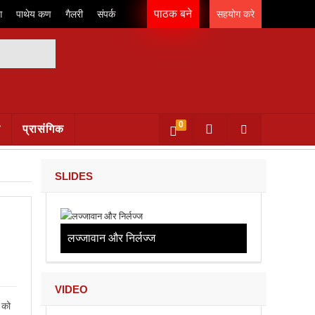
पाठक बने
ग
पाथेय कण
गैलरी
संपर्क
सहयोग करे
0
क
प्रासंगिक
SLIDES
लज्जावान और निर्लज्ज
VIDEO
 को