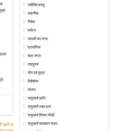
तब
ज्योतिष वास्तु
सुबह
तकनीक
निवेश
पर्यटन
पाठकों का पन्ना
प्रासंगिक
आराम
बाल जगत
महापुरुष
योग एवं मुद्रा
दूध
विशेषांक
व्यंजन
समुत्कर्ष ब्लॉग
समुत्कर्ष रक्त दान
समुत्कर्ष विचार गोष्ठी
समुत्कर्ष व्याख्यान माला