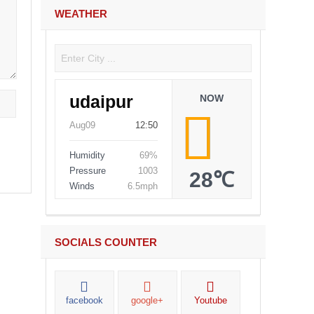
WEATHER
udaipur
NOW
Aug09
12:50
Humidity
69%
Pressure
1003
28℃
Winds
6.5mph
SOCIALS COUNTER
facebook
google+
Youtube