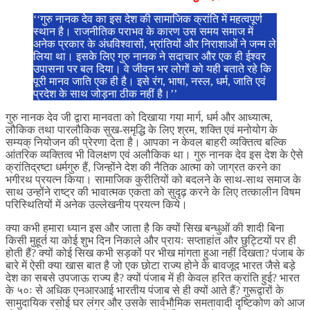
‘‘गुरु नानक देव का इस देश की सामाजिक क्रांति में महत्वपूर्ण
स्थान है। राजनीतिक पराभव के कारण उस समय समाज में
अनेक प्रकार के अंधविश्वासों, भ्रांतियों और निराशाओं ने जन्म ले
लिया था। इसके लिए गुरु नानक ने सदाचार और एक ही ईश्वर
उपासना पर बल दिया। वे जीवन भर लोगों को यही बताते रहे कि
पूरी मानव जाति एक ही है। इसे रंग, भाषा, नस्ल, धर्म, जाति एवं
प्रदेश के साथ जोड़ना ठीक नहीं है।’’
गुरु नानक देव जी द्वारा मानवता को दिखाया गया मार्ग, धर्म और आध्यात्म,
लौकिक तथा पारलौकिक सुख-समृद्धि के लिए श्रम, शक्ति एवं मनोयोग के
सम्यक् नियोजन की प्रेरणा देता है। आपका न केवल बाहरी व्यक्तित्व बल्कि
आंतरिक व्यक्तित्व भी विलक्षण एवं अलौकिक था। गुरु नानक देव इस देश के ऐसे
क्रांतिद्रष्टा धर्मगुरु हैं, जिन्होंने देश की नैतिक आत्मा को जाग्रत करने का
भगीरथ प्रयत्न किया। सामाजिक कुरीतियों को बदलने के साथ-साथ समाज के
साथ उन्होंने राष्ट्र की भावात्मक एकता को सुदृढ़ करने के लिए तत्कालीन विषम
परिस्थितियों में अनेक उल्लेखनीय प्रयत्न किये।
क्या कभी हमारा ध्यान इस और जाता है कि क्यों सिख बन्धुओं की शादी बिना
किसी मुहूर्त या कोई शुभ दिन निकाले और प्रायः सप्ताहांत और छुट्टियों पर ही
होती हैं? क्यों कोई सिख कभी सड़कों पर भीख मांगता हुआ नहीं दिखता? पंजाब के
बारे में ऐसी क्या खास बात है जो एक छोटा राज्य होने के बावजूद भारत जैसे बड़े
देश का सबसे उपजाऊ राज्य है? क्यों पंजाब में ही केवल हरित क्रांति हुई? भारत
के ५०ः से अधिक एनआरआई भारतीय पंजाब से ही क्यों आते हैं? गुरूद्वारों के
सामुदायिक रसोई घर लंगर और उसके सार्वभौमिक समतावादी दृष्टिकोण को आज