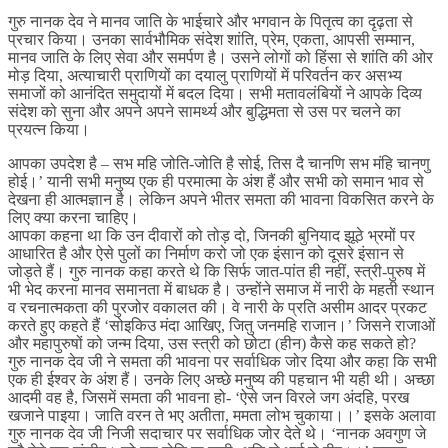
गुरु नानक देव ने मानव जाति के भाईचारे और भगवान के पितृत्व का दृढ़ता से
प्रचार किया। उनका सार्वभौमिक संदेश शांति, प्रेम, एकता, आपसी सम्मान,
मानव जाति के लिए सेवा और समर्पण है। उसने लोगों को हिंसा से शांति की ओर
मोड़ दिया, अत्याचारी प्राणियों का दयालु प्राणियों में परिवर्तन कर असभ्य
समाजों को आनंदित समुदायों में बदल दिया। सभी मतावलंबियों ने आपके दिव्य
संदेश को सुना और अपने अपने सामर्थ्य और बुद्धिमता से उस पर चलने का
प्रयत्न किया।
आपका उपदेश है – सभ महि जोति-जोति है सोई, तिस दै चानणि सभ मंहि चानणु
होई।’ यानी सभी मनुष्य एक ही परमात्मा के अंश हैं और सभी को समान भाव से
देखना ही आत्मज्ञान है। लेकिन अपने भीतर समता की भावना विकसित करने के
लिए क्या करना चाहिए।
आपका कहना था कि उन दीवारों को तोड़ दो, जिनकी बुनियाद झूठे भ्रमों पर
आधारित है और ऐसे पुलों का निर्माण करो जो एक इंसान को दूसरे इंसान से
जोड़ते हैं। गुरु नानक कहा करते थे कि सिर्फ जात-पांत ही नहीं, स्त्री-पुरुष में
भी भेद करना मानव समानता में बाधक है। उन्होंने समाज में नारी के महती स्थान
व रचनात्मकता की पुरजोर वकालत की। वे नारी के प्रति असीम आदर प्रकट
करते हुए कहते हैं ‘सोइकिउ मंदा आखिए, जितु जनमहि राजान।’ जिसने राजाओं
और महापुरुषों को जन्म दिया, उस स्त्री को छोटा (हीन) कैसे कह सकते हो?
गुरु नानक देव जी ने समता की भावना पर सर्वाधिक जोर दिया और कहा कि सभी
एक ही ईश्वर के अंश हैं। उनके लिए अच्छे मनुष्य की पहचान भी यही थी। अच्छा
आदमी वह है, जिसमें समता की भावना हो- ‘ऐसे जन विरले जग अंदहि, परख
खजाने पाइया। जाति वरन ते भए अतीता, ममता लोभ चुकाया।।’ इसके अलावा
गुरु नानक देव जी निजी सदाचार पर सर्वाधिक जोर देते थे। ‘नानक अवगुण जे