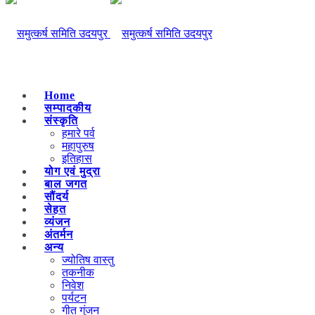
Home
सम्पादकीय
संस्कृति
हमारे पर्व
महापुरुष
इतिहास
योग एवं मुद्रा
बाल जगत
सौंदर्य
सेहत
व्यंजन
अंतर्मन
अन्य
ज्योतिष वास्तु
तकनीक
निवेश
पर्यटन
गीत गुंजन