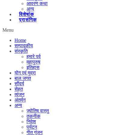
आवरण कथा
अन्य
विशेषांक
प्रासंगिक
Menu
Home
सम्पादकीय
संस्कृति
हमारे पर्व
महापुरुष
इतिहास
योग एवं मुद्रा
बाल जगत
सौंदर्य
सेहत
व्यंजन
अंतर्मन
अन्य
ज्योतिष वास्तु
तकनीक
निवेश
पर्यटन
गीत गुंजन