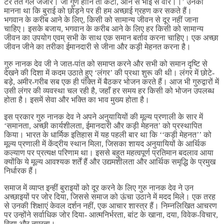
टरै तेते गल जंजीर। जो गुण होनि ता कटी, अनि से भाई से वीर।।’ उनका
मानना था कि बुराई को छोड़ने पर ही हम अच्छाई ग्रहण कर सकते हैं।
भगवान के करीब आने के लिए, किसी को सामान्य जीवन से दूर नहीं जाना
चाहिए। इसके बजाय, भगवान के करीब आने के लिए हर किसी को सामान्य
जीवन का उपयोग एवम् सभी के साथ एक समान बर्ताव करना चाहिए। एक अच्छा
जीवन जीने का तरीका ईमानदारी से जीना और कड़ी मेहनत करना है।
गुरु नानक देव जी ने जात-पांत को समाप्त करने और सभी को समान दृष्टि से
देखने की दिशा में कदम उठाते हुए ‘लंगर’ की प्रथा शुरू की थी। लंगर में छोटे-
बड़े, अमीर-गरीब सब एक ही पंक्ति में बैठकर भोजन करते हैं। आज भी गुरुद्वारों में
उसी लंगर की व्यवस्था चल रही है, जहाँ हर समय हर किसी को भोजन उपलब्ध
होता है। इसमें सेवा और भक्ति का भाव मुख्य होता है।
इस प्रकार गुरु नानक देव ने अपने अनुयायियों की मूल्य प्रणाली के सार में
‘समानता, अच्छी कार्यशीलता, ईमानदारी और कड़ी मेहनत’ को प्रस्थापित
किया। भारत के धार्मिक इतिहास में यह पहली बार था कि ‘‘कड़ी मेहनत’’ को
मूल्य प्रणाली में केंद्रीय स्थान मिला, जिसका शायद अनुयायियों के आर्थिक
कल्याण पर प्रत्यक्ष परिणाम था। इससे बहुत महत्वपूर्ण प्रतिमान बदलाव आया
क्योंकि ये मूल्य आवश्यक शर्तें हैं और उद्यमशीलता और आर्थिक समृद्धि के प्रमुख
निर्धारक हैं।
समाज में व्याप्त इन्हीं बुराइयों को दूर करने के लिए गुरु नानक देव ने उन
अच्छाइयों पर जोर दिया, जिससे समाज को ऊंचा उठाने में मदद मिले। एक तरह
से उनकी शिक्षाएं केवल दर्शन नहीं, एक आचार शास्त्र हैं। निम्नलिखित आचरण
पर उन्होंने सर्वाधिक जोर दिया- आत्मनिर्भरता, बांट के खाना, दया, विवेक-विचार,
विद्या और नम्रता।