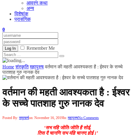
आवरण कथा
अन्य
विशेषांक
प्रासंगिक
0
Remember Me
Log In
Home
संस्कृति
महापुरुष
वर्तमान की महती आवश्यकता है : ईश्वर के सच्चे
पातशाह गुरु नानक देव
वर्तमान की महती आवश्यकता है : ईश्वर
के सच्चे पातशाह गुरु नानक देव
Posted By:
समुत्कर्ष
on:
November 16, 2019
In:
महापुरुष
No Comments
‘सभ महि जोति-जोति है सोई,
तिस दै चानणि सभ मंहि चानणु होई।’