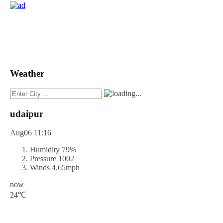
Weather
udaipur
Aug06
11:16
Humidity
79%
Pressure
1002
Winds
4.65mph
now
24℃