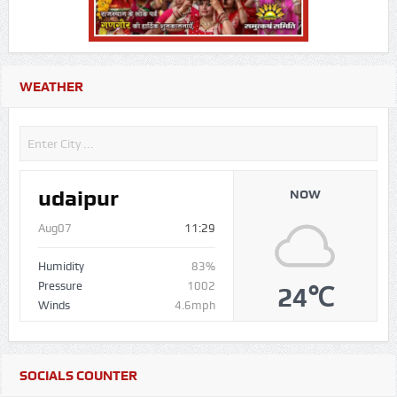
WEATHER
udaipur
NOW
Aug07
11:29
Humidity
83%
Pressure
1002
24℃
Winds
4.6mph
SOCIALS COUNTER