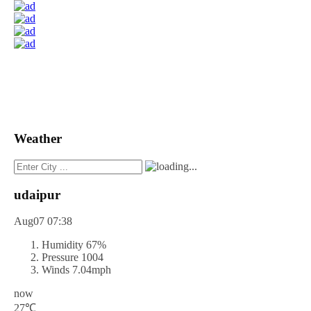
Weather
udaipur
Aug07
07:38
Humidity
67%
Pressure
1004
Winds
7.04mph
now
27℃