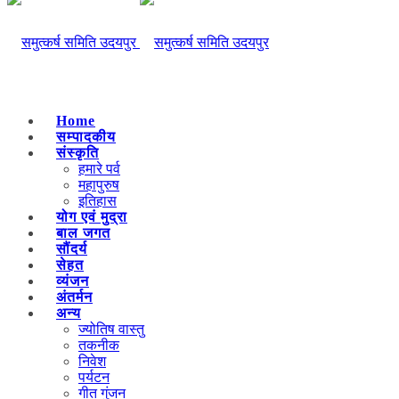
Home
सम्पादकीय
संस्कृति
हमारे पर्व
महापुरुष
इतिहास
योग एवं मुद्रा
बाल जगत
सौंदर्य
सेहत
व्यंजन
अंतर्मन
अन्य
ज्योतिष वास्तु
तकनीक
निवेश
पर्यटन
गीत गुंजन