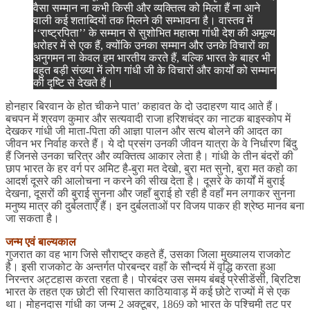
वैसा सम्मान ना कभी किसी और व्यक्तित्व को मिला हैं ना आने
वाली कई शताब्दियों तक मिलने की सम्भावना है। वास्तव में
‘‘राष्ट्रपिता’’ के सम्मान से सुशोभित महात्मा गांधी देश की अमूल्य
धरोहर में से एक हैं, क्योंकि उनका सम्मान और उनके विचारों का
अनुगमन ना केवल हम भारतीय करते हैं, बल्कि भारत के बाहर भी
बहुत बड़ी संख्या में लोग गांधी जी के विचारों और कार्यों को सम्मान
की दृष्टि से देखते हैं।
होनहार बिरवान के होत चीकने पात’ कहावत के दो उदाहरण याद आते हैं।
बचपन में श्रवण कुमार और सत्यवादी राजा हरिशचंद्र का नाटक बाइस्कोप में
देखकर गांधी जी माता-पिता की आज्ञा पालन और सत्य बोलने की आदत का
जीवन भर निर्वाह करते हैं। ये दो प्रसंग उनकी जीवन यात्रा के वे निर्धारण बिंदु
हैं जिनसे उनका चरित्र और व्यक्तित्व आकार लेता है। गांधी के तीन बंदरों की
छाप भारत के हर वर्ग पर अमिट है-बुरा मत देखो, बुरा मत सुनो, बुरा मत कहो का
आदर्श दूसरे की आलोचना न करने की सीख देता है। दूसरे के कार्यों में बुराई
देखना, दूसरों की बुराई सुनना और जहाँ बुराई हो रही है वहाँ मन लगाकर सुनना
मनुष्य मात्र की दुर्बलताएँ हैं। इन दुर्बलताओं पर विजय पाकर ही श्रेष्ठ मानव बना
जा सकता है।
जन्म एवं बाल्यकाल
गुजरात का वह भाग जिसे सौराष्ट्र कहते हैं, उसका जिला मुख्यालय राजकोट
है। इसी राजकोट के अन्तर्गत पोरबन्दर वहाँ के सौन्दर्य में वृद्धि करता हुआ
निरन्तर अट्टहास करता रहता है। पोरबंदर उस समय बंबई प्रेसीडेंसी, ब्रिटिश
भारत के तहत एक छोटी सी रियासत काठियावाड़ में कई छोटे राज्यों में से एक
था। मोहनदास गांधी का जन्म 2 अक्टूबर, 1869 को भारत के पश्चिमी तट पर