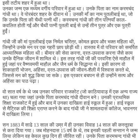
इसी तटीय शहर में हुआ था।
उनका जन्म एक मध्यम वर्गीय परिवार में हुआ था। उनके पिता का नाम करमचंद
गांधी था। वे पोरबंदर शहर के दीवान थे। उनकी माँ का नाम पुतलीबाई था, जो
कि उनके पिता की चैथी पत्नी थीं। करमचन्द गांधी की तीन पत्नियाँ काल-
कवलित होती गईं और चैथी पत्नी पुतली बाई से उन्हें तीन पुत्र और एक पुत्री
हुईं।
गांधी जी की मां पुतलीबाई एक निर्मल चरित्र, कोमल हृदय और भक्त महिला थी,
जिन्होंने उनके मन पर एक गहरी छाप छोड़ी थी। वास्तव में वो परिवार को समर्पित
आध्यात्मिक महिला थी। बीमार की सेवा करना, व्रत-उपवास करना जैसे काम
उनके दैनिक जीवन में शामिल थे। इस तरह गांधी जी की परवरिश ऐसे माहौल में
हुई जहां पर वैष्णवमयी माहौल और जैन धर्म के सिद्धान्त थे। इसी कारण वो
शाकाहारी भोजन, अहिंसा, व्रत-उपवास की जीवन-शैली में विश्वास करते थे,
जिससे मन को शुद्ध किया जा सके। इस प्रकार बचपन से ही उन्होंने सत्य और
अहिंसा का पाठ पढ़ा।
वो सात वर्ष के थे जब उनका परिवार राजकोट (जो काठियावाड़ में एक अन्य राज्य
था) चला गया जहां उनके पिता करमचंद गांधी दीवान बने। उनकी प्राथमिक
शिक्षा राजकोट में हुई और बाद में उनका दाखिला हाई स्कूल में हुआ। हाई स्कूल
से मैट्रिक की शिक्षा प्राप्त करने के बाद गांधी जी ने शामलदास काॅलेज, भावनगर
में दाखिला लिया।
सन 1883 में साढे 13 साल की उम्र में ही उनका विवाह 14 साल की कस्तूरबा
से करा दिया गया। जब मोहनदास 15 वर्ष के थे, तब इनकी पहली सन्तान ने जन्म
लिया लेकिन वह केवल कुछ दिन ही जीवित रही। उनके पिता करमचन्द गांधी भी