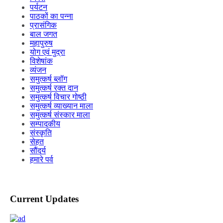
पर्यटन
पाठकों का पन्ना
प्रासंगिक
बाल जगत
महापुरुष
योग एवं मुद्रा
विशेषांक
व्यंजन
समुत्कर्ष ब्लॉग
समुत्कर्ष रक्त दान
समुत्कर्ष विचार गोष्ठी
समुत्कर्ष व्याख्यान माला
समुत्कर्ष संस्कार माला
सम्पादकीय
संस्कृति
सेहत
सौंदर्य
हमारे पर्व
Current Updates