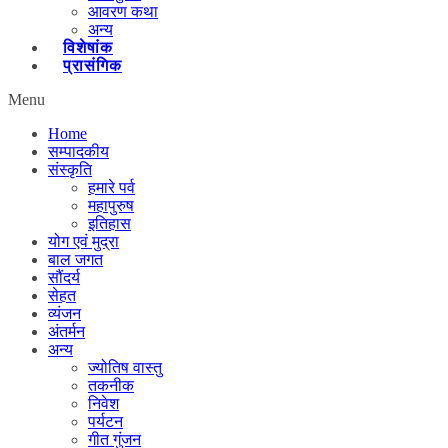
आवरण कथा
अन्य
विशेषांक
प्रासंगिक
Menu
Home
सम्पादकीय
संस्कृति
हमारे पर्व
महापुरुष
इतिहास
योग एवं मुद्रा
बाल जगत
सौंदर्य
सेहत
व्यंजन
अंतर्मन
अन्य
ज्योतिष वास्तु
तकनीक
निवेश
पर्यटन
गीत गुंजन