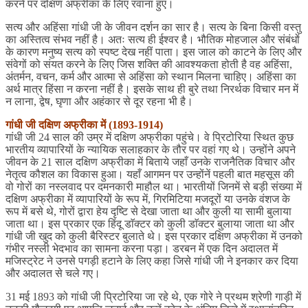
करने पर दक्षिण अफ्रीका के लिए रवाना हुए।
सत्य और अहिंसा गांधी जी के जीवन दर्शन का सार है। सत्य के बिना किसी वस्तु
का अस्तित्व संभव नहीं है। अतः सत्य ही ईश्वर है। भौतिक मोहजाल और संबंधों
के कारण मनुष्य सत्य को स्पष्ट देख नहीं पाता। इस जाल को काटने के लिए और
संवेगों को संयत करने के लिए जिस शक्ति की आवश्यकता होती है वह अहिंसा,
अंतर्मन, वचन, कर्म और आत्मा से अहिंसा को स्थान मिलना चाहिए। अहिंसा का
अर्थ मात्र हिंसा न करना नहीं है। इसके साथ ही बुरे तथा निरर्थक विचार मन में
न लाना, द्वेष, घृणा और अहंकार से दूर रहना भी है।
गांधी जी दक्षिण अफ्रीका में (1893-1914)
गांधी जी 24 साल की उम्र में दक्षिण अफ्रीका पहुंचे। वे प्रिटोरिया स्थित कुछ
भारतीय व्यापारियों के न्यायिक सलाहकार के तौर पर वहां गए थे। उन्होंने अपने
जीवन के 21 साल दक्षिण अफ्रीका में बिताये जहाँ उनके राजनैतिक विचार और
नेतृत्व कौशल का विकास हुआ। यहाँ आगमन पर उन्होंनें पहली बात महसूस की
वो गोरों का नस्लवाद पर दमनकारी माहौल था। भारतीयों जिनमें से बड़ी संख्या में
दक्षिण अफ्रीका में व्यापारियों के रूप में, गिरमिटिया मजदूरों या उनके वंशज के
रूप में बसे थे, गोरों द्वारा हेय दृष्टि से देखा जाता था और कुली या सामी बुलाया
जाता था। इस प्रकार एक हिंदू डाॅक्टर को कुली डाॅक्टर बुलाया जाता था और
गांधी जी खुद को कुली बैरिस्टर बुलाते थे। इस प्रकार दक्षिण अफ्रीका में उनको
गंभीर नस्ली भेदभाव का सामना करना पड़ा। डरबन में एक दिन अदालत में
मजिस्ट्रेट ने उनसे पगड़ी हटाने के लिए कहा जिसे गांधी जी ने इनकार कर दिया
और अदालत से चले गए।
31 मई 1893 को गांधी जी प्रिटोरिया जा रहे थे, एक गोरे ने प्रथम श्रेणी गाड़ी में