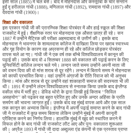
इसी साल (1885) में चल बसे। बाद में मोहनदास और कस्तूरबा के चार सन्तान
हुईं दृ हरीलाल गांधी (1888), मणिलाल गांधी (1892), रामदास गांधी (1897) और
देवदास गांधी (1900)।
शिक्षा और वकालत
इस प्रकार गांधी जी की प्रारम्भिक शिक्षा पोरबंदर में और हाई स्कूल की शिक्षा
राजकोट में हुई। शैक्षणिक स्तर पर मोहनदास एक औसत छात्र ही रहे। सन
1887 में उन्होंने मैट्रिक की परीक्षा अहमदाबाद से उत्तीर्ण की। इसके बाद
मोहनदास ने भावनगर के शामलदास काॅलेज में दाखिला लिया पर खराब स्वास्थ्य
और गृह वियोग के कारण वह अप्रसन्न ही रहे और काॅलेज छोड़कर पोरबंदर
वापस चले आ गए। गांधी जी ने एक वर्ष तक बाॅम्बे विश्वविद्यालय में कानून की
पढ़ाई की। उसके बाद वो 4 सितम्बर 1888 को वकालत की पढ़ाई करन के लिए
यूनिवर्सिटी काॅलेज लन्दन चले गये। लन्दन जाते समय उन्होंने अपनी माता जी
को वचन दिया की वो मांस शराब से दूर रहेंगे। लन्दन में बिताये समय ने मोहनदास
को काफी प्रभावित किया। वहां उन्होंने अंग्रजों के रीति रिवाज को भी अनुभव
किया। मांस और शराब से दूर उन्होंने वहां शाकाहारी समाज की सदस्यता भी ली
थी। 1891 में उन्होंने लंदन विश्वविद्यालय से स्नातक किया उसके बाद इंग्लैण्ड
वकील संघ में भर्ती हुए। डेविड थोरो के द्वारा लिखी हुई किताब ‘‘सिविल
असहयोग’’ को पढ़कर वह बहुत प्रेरित हुए और उनके अन्दर अहिंसा के प्रति
समर्पण की भावना जाग्रत हुई। उसके बाद वह मुंबई वापस आये और एक साल
तक कानून का अभ्यास किया। इंग्लैण्ड में अपनी पढ़ाई समाप्त करने के बाद गांधी
जी ने राजकोट में कुछ समय बिताया लेकिन उन्होंने मुंबई में अपनी कानूनी
प्रैक्टिस करने का निर्णय लिया। हालांकि मुंबई में खुद को स्थापित करने में
विफल होने के बाद गांधी जी राजकोट लौट आए और पुनः वकालात शुरूआत
की। अप्रैल 1893 में गांधी जी दादा अब्दुल्ला एंड कंपनी से एक प्रस्ताव प्राप्त