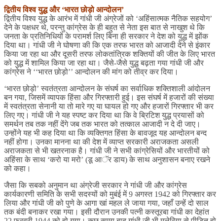
द्वितीय विश्व युद्ध और ‘भारत छोड़ो आन्दोलन’
द्वितीय विश्व युद्ध के आरंभ में गांधी जी अंग्रेजों को ‘अहिंसात्मक नैतिक सहयोग’
देने के पक्षधर थे, परन्तु कांग्रेस के ही बहुत से नेता इस बात से नाखुश थे कि
जनता के प्रतिनिधियों के परामर्श लिए बिना ही सरकार ने देश को युद्ध में झोंक
दिया था। गांधी जी ने घोषणा की कि एक तरफ भारत को आजादी देने से इंकार
किया जा रहा था और दूसरी तरफ लोकतांत्रिक शक्तियों की जीत के लिए भारत
को युद्ध में शामिल किया जा रहा था। जैसे-जैसे युद्ध बढ़ता गया गांधी जी और
कांग्रेस ने ‘‘भारत छोड़ो’’ आन्दोलन की मांग को तीव्र कर दिया।
‘भारत छोड़ो’ स्वतंत्रता आन्दोलन के संघर्ष का सर्वाधिक शक्तिशाली आंदोलन
बन गया, जिसमें व्यापक हिंसा और गिरफ्तारी हुई। इस संघर्ष में हजारों की संख्या
में स्वतंत्रता सेनानी या तो मारे गए या घायल हो गए और हजारों गिरफ्तार भी कर
लिए गए। गांधी जी ने यह स्पष्ट कर दिया था कि वे ब्रिटिश युद्ध प्रयासों को
समर्थन तब तक नहीं देंगे जब तक भारत को तत्काल आजादी न दे दी जाए।
उन्होंने यह भी कह दिया था कि व्यक्तिगत हिंसा के बावजूद यह आन्दोलन बन्द
नहीं होगा। उनका मानना था की देश में व्याप्त सरकारी अराजकता असली
अराजकता से भी खतरनाक है। गांधी जी ने सभी कांग्रेसियों और भारतीयों को
अहिंसा के साथ ‘करो या मरो’ (डू आॅर डाय) के साथ अनुशासन बनाए रखने
को कहा।
जैसा कि सबको अनुमान था अंग्रेजी सरकार ने गांधी जी और कांग्रेस
कार्यकारणी समिति के सभी सदस्यों को मुबंई में 9 अगस्त 1942 को गिरफ्तार कर
लिया और गांधी जी को पुणे के आगा खां महल ले जाया गया, जहाँ उन्हें दो साल
तक बंदी बनाकर रखा गया। इसी दौरान उनकी पत्नी कस्तूरबा गांधी का देहांत
22 फरवरी 1944 को हो गया। कुछ समय बाद गांधी जी भी मलेरिया से पीड़ित हो