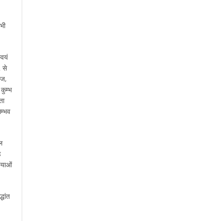
भी
्वयं
 से
ाज,
कुम्भ
ता
म्भव
ल
ड
्याओं
्धांत