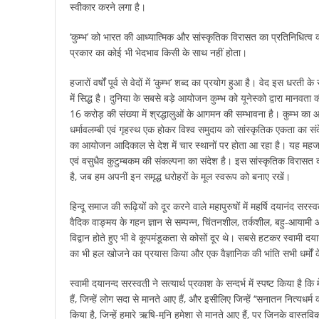
स्वीकार करने लगा है।
‘कुम्भ’ को भारत की आध्यात्मिक और सांस्कृतिक विरासत का प्रतिनिधित्
प्रकार का कोई भी भेदभाव किसी के साथ नहीं होता।
हजारों वर्षों पूर्व से वेदों में ‘कुम्भ’ शब्द का प्रयोग हुआ है। वेद इस धरत
में सिद्ध है। दुनिया के सबसे बड़े आयोजन कुम्भ को यूनेस्को द्वारा मानवता क
16 करोड़ की संख्या में श्रद्धालुओं के आगमन की सम्भावना है। कुम्भ का
धर्मावलम्बी एवं गृहस्थ एक होकर विश्व समुदाय को सांस्कृतिक एकता का संदे
का आयोजन आदिकाल से देश में चार स्थानों पर होता आ रहा है। यह महज धा
एवं वसुधैव कुटुम्बकम की संकल्पना का संदेश है। इस सांस्कृतिक विरासत 
है, जब हम अपनी इन समृद्ध धरोहरों के मूल स्वरूप को बनाए रखें।
हिन्दू समाज की रूढ़ियों को दूर करने वाले महापुरुषों में महर्षि दयानंद सरस
वैदिक वाङ्मय के गहन ज्ञान से सम्पन्न, चिंतनशील, तर्कशील, बहु-आयामी और
विद्वान होते हुए भी वे कूपमंडूकता से कोसों दूर थे। सबसे हटकर स्वामी द
का भी हल खोजने का प्रयास किया और एक वैज्ञानिक की भांति सभी धर्मों के 
स्वामी दयानन्द सरस्वती ने सत्यार्थ प्रकाश के सन्दर्भ में स्पष्ट किया है कि म
हैं, जिन्हें लोग सदा से मानते आए हैं, और इसीलिए जिन्हें ‘‘सनातन नित्यधर्म कह
किया है, जिन्हें हमारे ऋषि-मुनि हमेशा से मानते आए हैं, पर जिनके वास्त