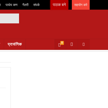
पाठक बने
ग
पाथेय कण
गैलरी
संपर्क
सहयोग करे
0
क
प्रासंगिक