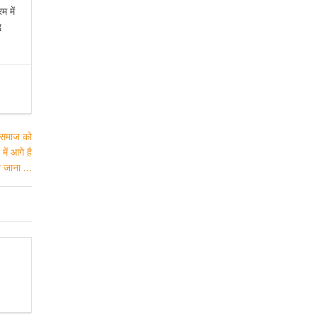
म में
ध