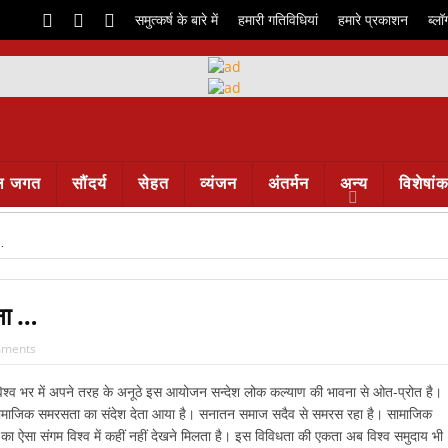
समुत्कर्ष के बारे में
हमारी गतिविधियां
हमारे प्रकाशन
ब्लॉ
ल जगत
सौंदर्य
सेहत
व्यंजन
अंतर्मन
अन्य
विशेषां
…
ना …
ments
। विश्व भर में अपने तरह के अनूठे इस आयोजन सन्देश लोक कल्याण की भावना से ओत-प्रोत है।
 से सामाजिक समरसता का संदेश देता आया है। सनातन समाज सदैव से समरस रहा है। सामाजिक
का ऐसा संगम विश्व में कहीं नहीं देखने मिलता है। इस विविधता की एकता अब विश्व समुदाय भी