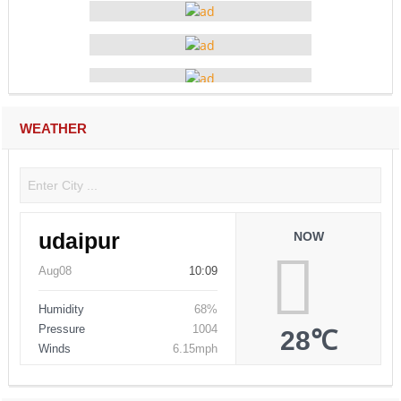
WEATHER
udaipur
NOW
Aug08
10:09
Humidity
68%
Pressure
1004
28℃
Winds
6.15mph