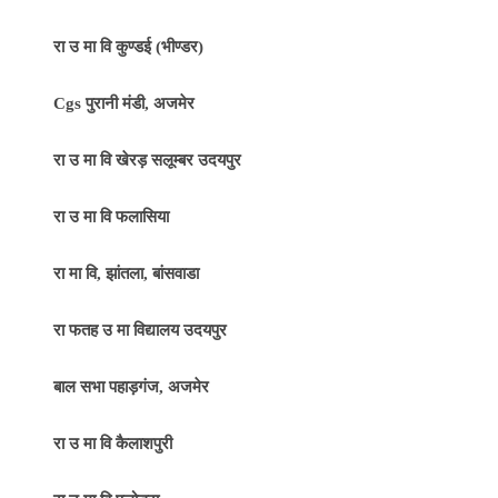
रा उ मा वि कुण्डई (भीण्डर)
Cgs पुरानी मंडी, अजमेर
रा उ मा वि खेरड़ सलूम्बर उदयपुर
रा उ मा वि फलासिया
रा मा वि, झांतला, बांसवाडा
रा फतह उ मा विद्यालय उदयपुर
बाल सभा पहाड़गंज, अजमेर
रा उ मा वि कैलाशपुरी