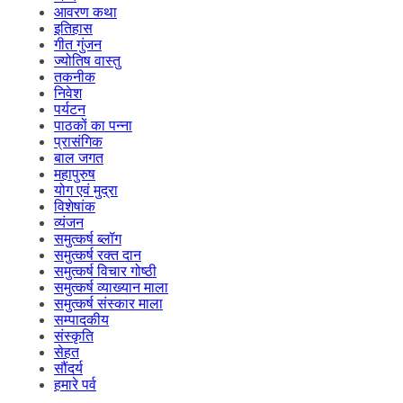
आवरण कथा
इतिहास
गीत गुंजन
ज्योतिष वास्तु
तकनीक
निवेश
पर्यटन
पाठकों का पन्ना
प्रासंगिक
बाल जगत
महापुरुष
योग एवं मुद्रा
विशेषांक
व्यंजन
समुत्कर्ष ब्लॉग
समुत्कर्ष रक्त दान
समुत्कर्ष विचार गोष्ठी
समुत्कर्ष व्याख्यान माला
समुत्कर्ष संस्कार माला
सम्पादकीय
संस्कृति
सेहत
सौंदर्य
हमारे पर्व