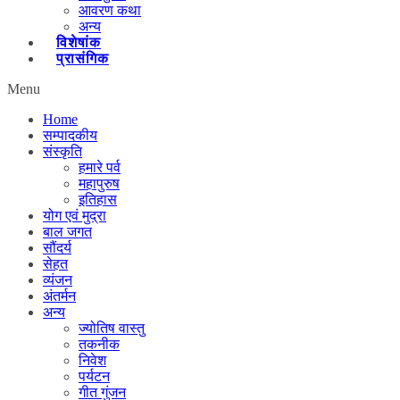
आवरण कथा
अन्य
विशेषांक
प्रासंगिक
Menu
Home
सम्पादकीय
संस्कृति
हमारे पर्व
महापुरुष
इतिहास
योग एवं मुद्रा
बाल जगत
सौंदर्य
सेहत
व्यंजन
अंतर्मन
अन्य
ज्योतिष वास्तु
तकनीक
निवेश
पर्यटन
गीत गुंजन