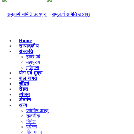
Home
सम्पादकीय
संस्कृति
हमारे पर्व
महापुरुष
इतिहास
योग एवं मुद्रा
बाल जगत
सौंदर्य
सेहत
व्यंजन
अंतर्मन
अन्य
ज्योतिष वास्तु
तकनीक
निवेश
पर्यटन
गीत गुंजन