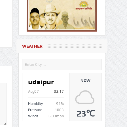
WEATHER
udaipur
NOW
Aug07
03:17
Humidity
91%
Pressure
1003
23℃
Winds
6.03mph