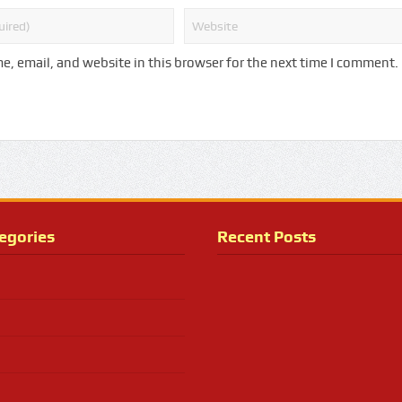
, email, and website in this browser for the next time I comment.
egories
Recent Posts