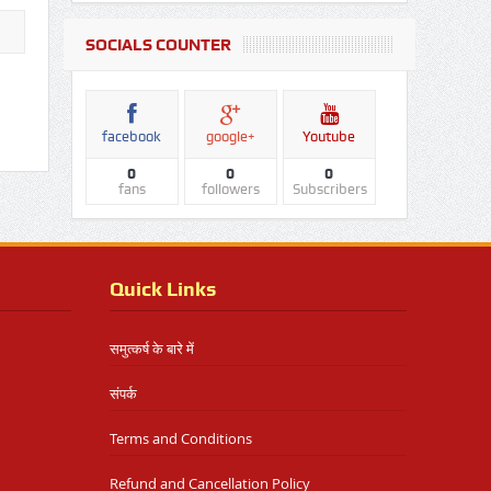
SOCIALS COUNTER
facebook
google+
Youtube
0
0
0
fans
followers
Subscribers
Quick Links
समुत्कर्ष के बारे में
संपर्क
Terms and Conditions
Refund and Cancellation Policy