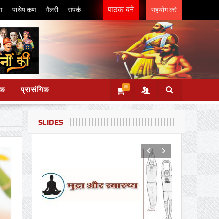
पाठक बने
ग
पाथेय कण
गैलरी
संपर्क
सहयोग करे
0
ंक
प्रासंगिक
SLIDES