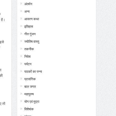
अंतर्मन
अन्य
0
आवरण कथा
 है।
इतिहास
गीत गुंजन
ज्योतिष वास्तु
इसे
ा
तकनीक
निवेश
पर्यटन
ा
पाठकों का पन्ना
की
प्रासंगिक
बाल जगत
महापुरुष
योग एवं मुद्रा
ए तो
विशेषांक