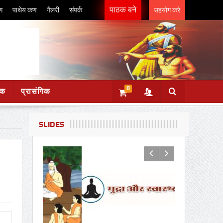
पाठक बने
ग
पाथेय कण
गैलरी
संपर्क
सहयोग करे
0
ंक
प्रासंगिक
SLIDES