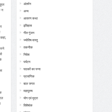
अंतर्मन
्कूल
क न
अन्य
आवरण कथा
इतिहास
और
े
गीत गुंजन
 कहा,
ज्योतिष वास्तु
तकनीक
करने
को
निवेश
कि
पर्यटन
पाठकों का पन्ना
हस
प्रासंगिक
बाल जगत
महापुरुष
ंक
सरल
योग एवं मुद्रा
े
विशेषांक