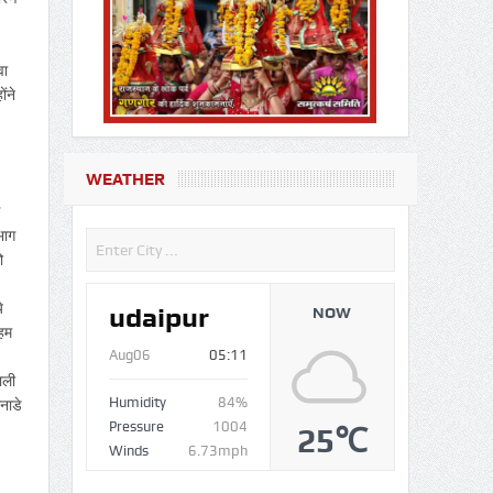
वा
ंने
WEATHER
भाग
ो
े
udaipur
NOW
 हम
Aug06
05:11
ाली
Humidity
84%
ानाडे
Pressure
1004
25℃
Winds
6.73mph