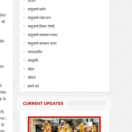
व्यंजन
समुत्कर्ष ब्लॉग
लिया
समुत्कर्ष रक्त दान
ा को
समुत्कर्ष विचार गोष्ठी
समुत्कर्ष व्याख्यान माला
 और
समुत्कर्ष संस्कार माला
सम्पादकीय
संस्कृति
 आप
सेहत
सौंदर्य
ने
हमारे पर्व
मेशा
ह के
CURRENT UPDATES
ती,
 गया।
 के
कारण