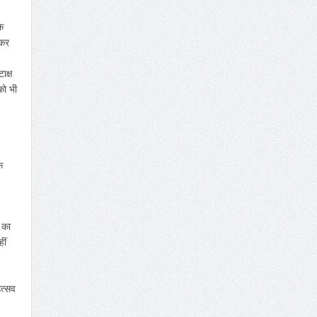
े
ाकर
ाक्ष
को भी
े
 का
ीं
उत्सव