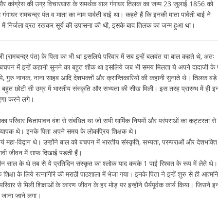
 और कांग्रेस की उग्र विचारधारा के समर्थक बाल गंगाधर तिलक का जन्म 23 जुलाई 1856 को
गंगाधर रामचन्द्र पंत व माता का नाम पार्वती बाई था। कहते हैं कि इनकी माता पार्वती बाई ने
सत्यशोधक समाज के आकांक्षी थे महात्मा
लज्जावान और निर्लज्ज
हीना) में निर्जला व्रत रखकर सूर्य की उपासना की थी, इसके बाद तिलक का जन्म हुआ था।
ज्योतिराव गोविंदराव फुले
मचन्द्र पंत) के पिता का भी था इसलिये परिवार में सब इन्हें बलवंत या बाल कहते थे, अतः
बचपन में इन्हें कहानी सुनने का बहुत शौक था इसलिये जब भी समय मिलता ये अपने दादाजी के
टोपे, गुरु नानक, नाना साहब आदि देशभक्तों और क्रान्तिकारियों की कहानी सुनाते थे। तिलक बड़े
ही बहुत छोटी सी उम्र में भारतीय संस्कृति और सभ्यता की सीख मिली। इस तरह प्रारम्भ में ही इ
घृणा करने लगे।
इनका परिवार चितापावन वंश से संबंधित था जो सभी धार्मिक नियमों और परंपराओं का कट्टरता से
 अध्यापक थे। इनके पिता अपने समय के लोकप्रिय शिक्षक थे।
यं महा-विद्वान थे। उन्होंने बाल को बचपन में भारतीय संस्कृति, सभ्यता, परम्पराओं और देशभक्ति
 भावी जीवन में साफ दिखाई पड़ती हैं।
 साल के थे तब से ये प्रतिदिन संस्कृत का श्लोक याद करके 1 पाई रिश्वत के रूप में लेते थे।
 शिक्षा के लिये रत्नागिरि की मराठी पाठशाला में भेजा गया। इनके पिता ने इन्हें शुरु से ही आत्मनि
िवार से मिली शिक्षाओं के कारण जीवन के हर मोड़ पर इन्होंने धैर्यपूर्वक कार्य किया। जिसने इ
े जाना जाने लगा।