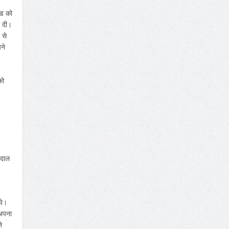
्ड को
र दी।
 से
ने
को
 दाल
ये।
 अपना
े