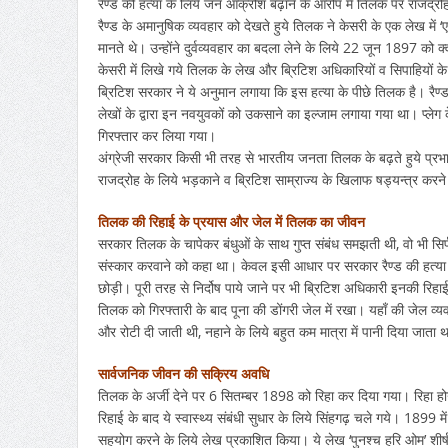
रैण्ड की हत्या के लिये जन आक्रोश बढ़ाने के आरोप में तिलक पर राजद्रो
रैण्ड के अमानुषिक व्यवहार को देखते हुये तिलक ने केसरी के एक लेख में
मानते थे। उन्होंने दुर्वव्यवहार का बदला लेने के लिये 22 जून 1897 को क
केसरी में लिखे गये तिलक के लेख और ब्रिटिश अधिकारियों व सिपाहियों
ब्रिटिश सरकार ने ये अनुमान लगाया कि इस हत्या के पीछे तिलक है। रैण्ड
लेखों के द्वारा इन नवयुवकों को उकसाने का इल्जाम लगाया गया था। प्लेग 
गिरफ्तार कर लिया गया।
अंग्रेजी सरकार किसी भी तरह से भारतीय जनता तिलक के बढ़ते हुये प्रभाव
राजद्रोह के लिये भड़काने व ब्रिटिश साम्राज्य के खिलाफ षड्यन्त्र क
तिलक की रिहाई के प्रयास और जेल में तिलक का जीवन
सरकार तिलक के चापेकर बंधुओं के साथ गुप्त संबंध समझती थी, वो भी सिर
संस्कार करवाने को कहा था। केवल इसी आधार पर सरकार रैण्ड की हत्या क
छोड़ी। पूरी तरह से निर्दोष पाये जाने पर भी ब्रिटिश अधिकारी इनकी रिहा
तिलक को गिरफ्तारी के बाद पूना की डोंगरी जेल में रखा। यहाँ की जेल व्य
और रोटी दी जाती थी, नहाने के लिये बहुत कम मात्रा में पानी दिया जात
सार्वजनिक जीवन की सक्रिय अवधि
तिलक के अर्जी देने पर 6 सितम्बर 1898 को रिहा कर दिया गया। रिहा होने प
रिहाई के बाद ये स्वास्थ्य संबंधी सुधार के लिये सिंहगढ़ चले गये। 1899 मे
सहयोग करने के लिये लेख प्रकाशित किया। ये लेख ‘पुनश्च हरि ओम’ शीर्षक 