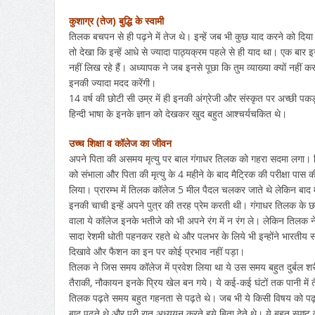
कुशाग्र (तेज) बुद्धि के स्वामी
तिलक बचपन से ही पढ़ने में तेज थे। इन्हें जब भी कुछ याद करने को दिया जा
तो देखा कि इन्हें आधे से ज्यादा पाठ्यक्रम पहले से ही याद था। एक बार इ
नहीं लिख रहे हैं। अध्यापक ने जब इनसे पूछा कि तुम व्याख्या क्यों नहीं क
इनकी ज्यादा मदद करेंगी।
14 वर्ष की छोटी सी उम्र में ही इनकी अंग्रेजी और संस्कृत पर अच्छी पक
हिन्दी भाषा के इनके ज्ञान को देखकर खुद बहुत आश्चर्यचकित थे।
उच्च शिक्षा व कॉलेज का जीवन
अपने पिता की असमय मृत्यु पर बाल गंगाधर तिलक को गहरा सदमा लगा। पि
को संभाला और पिता की मृत्यु के 4 महीने के बाद मैट्रिक की परीक्षा पास 
लिया। प्रारम्भ में तिलक कॉलेज 5 मील पैदल चलकर जाते थे लेकिन बाद में
इनकी चाची इन्हें अपने पुत्र की तरह प्रेम करती थी। गंगाधर तिलक के छात्
वाला ये कॉलेज इनके भतीजे को भी अपने रंग में न रंग ले। लेकिन तिलक न
सादा रेशमी धोती पहनकर रहते थे और पलभर के लिये भी इन्होंने भारतीय 
दिखावे और फैशन का इन पर कोई प्रभाव नहीं पड़ा।
तिलक ने जिस समय कॉलेज में प्रवेश लिया था ये उस समय बहुत दुर्बल शरीर 
तैराकी, नौकायन इनके प्रिय खेल बन गये। ये कई-कई घंटों तक पानी मे
तिलक पढ़ते समय बहुत गहनता से पढ़ते थे। जब भी ये किसी विषय को 
बाद पढ़ते थे और पूरी रात अध्ययन करते हुये बिता देते थे। ये बहुत स्पष्