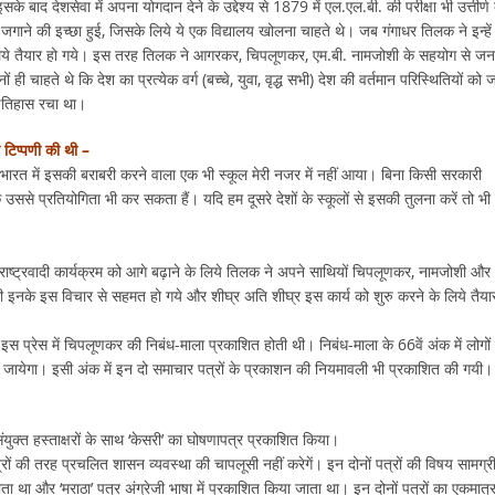
े बाद देशसेवा में अपना योगदान देने के उद्देश्य से 1879 में एल.एल.बी. की परीक्षा भी उत्तीर्ण
ा जगाने की इच्छा हुई, जिसके लिये ये एक विद्यालय खोलना चाहते थे। जब गंगाधर तिलक ने इन्हें
े के लिये तैयार हो गये। इस तरह तिलक ने आगरकर, चिपलूणकर, एम.बी. नामजोशी के सहयोग से जन
ं ही चाहते थे कि देश का प्रत्येक वर्ग (बच्चे, युवा, वृद्ध सभी) देश की वर्तमान परिस्थितियों को 
 इतिहास रचा था।
र टिप्पणी की थी –
ूरे भारत में इसकी बराबरी करने वाला एक भी स्कूल मेरी नजर में नहीं आया। बिना किसी सरकारी
ससे प्रतियोगिता भी कर सकता हैं। यदि हम दूसरे देशों के स्कूलों से इसकी तुलना करें तो भी 
राष्ट्रवादी कार्यक्रम को आगे बढ़ाने के लिये तिलक ने अपने साथियों चिपलूणकर, नामजोशी और
के इस विचार से सहमत हो गये और शीघ्र अति शीघ्र इस कार्य को शुरु करने के लिये तैयार
स प्रेस में चिपलूणकर की निबंध-माला प्रकाशित होती थी। निबंध-माला के 66वें अंक में लोगों
ा जायेगा। इसी अंक में इन दो समाचार पत्रों के प्रकाशन की नियमावली भी प्रकाशित की गयी।
ुक्त हस्ताक्षरों के साथ ‘केसरी’ का घोषणापत्र प्रकाशित किया।
रों की तरह प्रचलित शासन व्यवस्था की चापलूसी नहीं करेगें। इन दोनों पत्रों की विषय सामग्र
ता था और ‘मराठा’ पत्र अंग्रेजी भाषा में प्रकाशित किया जाता था। इन दोनों पत्रों का एकमात्