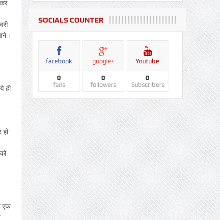
 कर
SOCIALS COUNTER
वरी
जाने।
facebook
google+
Youtube
0
0
0
fans
followers
Subscribers
ये ही
 हो
 को
ी एक
र