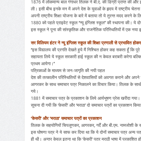
1876 में लोकमान्य बाल गंगाधर तिलक ने बी.ए. की डिग्री प्राप्त की और इसक
ली। इसी बीच इनके मन में अपने देश के युवाओं के हृदय में राष्ट्रीय चेतन
अपनी राष्ट्रीय शिक्षा योजना के बारे में बताया तो ये तुरन्त मदद करन
1880 को पहले प्राइवेट स्कूल ‘‘न्यू इंग्लिश स्कूल’’ की स्थापना की। ये दोनो
इस स्कूल ने पूना की सांस्कृतिक और राजनैतिक परिस्थितियों में एक नया
सर विलियम हंटर ने न्यू इंग्लिश स्कूल की शिक्षा प्रणाली से प्रभावित होक
‘‘इस विद्यालय की प्रगति देखते हुये मैं निश्चित होकर कह सकता हूँ कि प
सहायता लिये ये स्कूल सरकारी हाई स्कूल की न केवल बराबरी करेगा बल्कि उ
प्रथम आयेगा।’’
पत्रिकाओं के माध्यम से जन-जागृति की नयी पहल
देश की तत्कालीन परिस्थितियों से देशवासियों को अवगत कराने और अपने 
आगरकर के साथ समाचार पत्र निकालने का विचार किया। तिलक के साथी इन
गये।
1881 में समाचार पत्र के प्रकाशन के लिये आर्यभूषण प्रेस खरीदा गया। इ
सूचना दी गयी कि ‘केसरी’ और ‘मराठा’ दो समाचार पत्रों का प्रकाशन किय
‘केसरी’ और ‘मराठा’ समाचार पत्रों का प्रकाशन
तिलक के सहयोगियों चिपलूणकर, आगरकर, गर्दें और बी.एम. नामजोशी के संय
इस घोषणा पत्र ने ये साफ कर दिया था कि ये दोनों समाचार पत्र अन्य पत्
ही थी। अन्तर केवल इतना था कि ‘केसरी’ पत्र मराठी भाषा में प्रकाशित हो