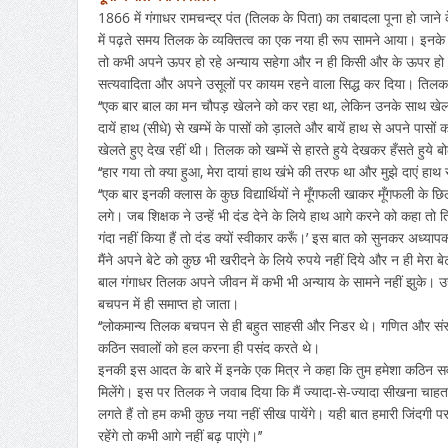
1866 में गंगाधर रामचन्द्र पंत (तिलक के पिता) का तबादला पूना हो जा
में पढ़ते समय तिलक के व्यक्तित्व का एक नया ही रूप सामने आया। इनके विद
तो कभी अपने ऊपर हो रहे अन्याय सहेगा और न ही किसी और के ऊपर हो रहे 
सत्यवादिता और अपने उसूलों पर कायम रहने वाला सिद्ध कर दिया। तिलक के 
‘‘एक बार बाल का मन चौपड़ खेलने को कर रहा था, लेकिन उनके साथ खेलने 
दायें हाथ (सीधे) से खम्भें के पासों को ड़ालते और बायें हाथ से अपने पासों
खेलते हुए देख रहीं थी। तिलक को खम्भें से हारते हुये देखकर हँसते हुये ब
‘‘हार गया तो क्या हुआ, मेरा दायां हाथ खंभे की तरफ था और मुझे दाएं ह
‘‘एक बार इनकी क्लास के कुछ विद्यार्थियों ने मूँगफली खाकर मूँगफली के छ
लगे। जब शिक्षक ने उन्हें भी दंड देने के लिये हाथ आगे करने को कहा तो ति
गंदा नहीं किया हैं तो दंड क्यों स्वीकार करूँ।’ इस बात को सुनकर अध्य
मैंने अपने बेटे को कुछ भी खरीदने के लिये रुपये नहीं दिये और न ही मेरा ब
बाल गंगाधर तिलक अपने जीवन में कभी भी अन्याय के सामने नहीं झुके। 
बचपन में ही समाप्त हो जाता।
‘‘लोकमान्य तिलक बचपन से ही बहुत साहसी और निडर थे। गणित और संस्कृत उ
कठिन सवालों को हल करना ही पसंद करते थे।
इनकी इस आदत के बारे में इनके एक मित्र ने कहा कि तुम हमेशा कठिन सवालो
मिलेंगे। इस पर तिलक ने जवाब दिया कि मैं ज्यादा-से-ज्यादा सीखना चाहत
लगते हैं तो हम कभी कुछ नया नहीं सीख पायेंगे। यही बात हमारी जिंदग
रहेंगे तो कभी आगे नहीं बढ़ पाएंगे।’’