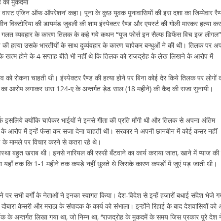
ह का मुकदमा
 ‘ए वास्ट एंजिन ऑफ ऑपरेशन’ कहा। पूना के कुछ युवक पूनावासियों की इस दशा का जिम्मेवार रैण
्वीन विक्टोरिया की डायमंड जुबली की शाम इंस्पेक्टर रैण्ड और एयर्स्ट की गोली मारकर हत्या क
 के गलत व्यवहार के कारण तिलक के कहे गये कथन “यूज फोर्स इन सैल्फ डिफेंस विच इज लीगल”
 की हत्या उसके भारतीयों के साथ दुर्व्यवहार के कारण चापेकर बन्धुओं ने की थी। तिलक पर अप
के खत्म होने के 4 सप्ताह बीते भी नहीं थे कि तिलक को राजद्रोह के लेख लिखने के आरोप में
 को रोकना चाहती थी। इंस्पेक्टर रैण्ड की हत्या होने पर बिना कोई देर किये तिलक पर लोगों 
रने का आरोप लगाकर धारा 124-ए के अन्तर्गत ड़ेढ साल (18 महीने) की कैद की सजा सुनायी।
्फ इसलिये क्योंकि चापेकर भाईयों ने इनसे गीता की प्रति माँगी थी और तिलक से अपना अंतिम
े आरोप में इन्हें फंसा कर सजा देना चाहती थी। सरकार ने अपनी छानबीन में कोई कसर नहीं
ई के मामले पर विचार करने से कतरा रहे थे।
वस्था बहुत खराब थी। इनसे नारियल की रस्सी बँटवाने का कार्य कराया जाता, खाने में प्याज की
ा था यहाँ तक कि 1-1 महीने तक कपड़े नहीं धुलते थे जिसके कारण कपड़ों में जुएं पड़ जाती थी।
र सभी वर्गों के नेताओं ने इनका स्वागत किया। देश-विदेश से इन्हें हजारों बधाई संदेश भेजे ग
ं दोबारा केसरी और मराठा के संपादक के कार्य को संभाला। इन्होंने रिहाई के बाद देशवासियों को
के अन्तर्गत लिखा गया था, जो निम्न था, ‘‘राजद्रोह के मुकदमें के समय जिस प्रकार पूरे देश न