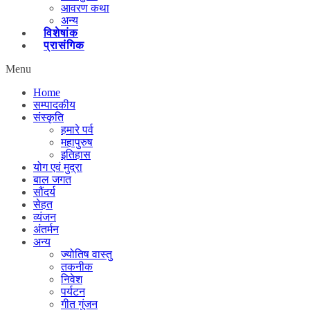
आवरण कथा
अन्य
विशेषांक
प्रासंगिक
Menu
Home
सम्पादकीय
संस्कृति
हमारे पर्व
महापुरुष
इतिहास
योग एवं मुद्रा
बाल जगत
सौंदर्य
सेहत
व्यंजन
अंतर्मन
अन्य
ज्योतिष वास्तु
तकनीक
निवेश
पर्यटन
गीत गुंजन