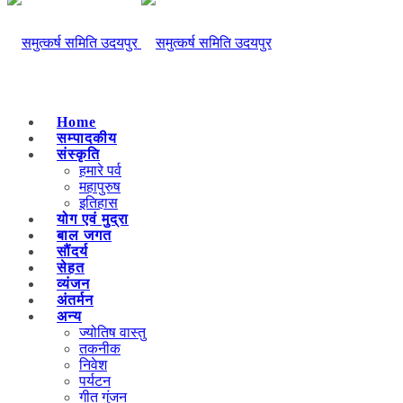
Home
सम्पादकीय
संस्कृति
हमारे पर्व
महापुरुष
इतिहास
योग एवं मुद्रा
बाल जगत
सौंदर्य
सेहत
व्यंजन
अंतर्मन
अन्य
ज्योतिष वास्तु
तकनीक
निवेश
पर्यटन
गीत गुंजन