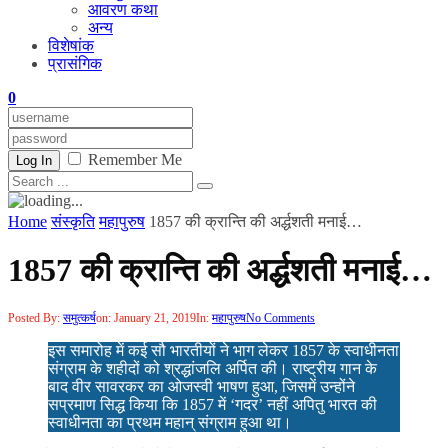
आवरण कथा
अन्य
विशेषांक
प्रासंगिक
0
Remember Me
Log In
Home
संस्कृति
महापुरुष
1857 की क्रान्ति की अर्द्धशती मनाई…
1857 की क्रान्ति की अर्द्धशती मनाई…
Posted By:
समुत्कर्ष
on:
January 21, 2019
In:
महापुरुष
No Comments
इस समारोह में कई सौ भारतीयों ने भाग लेकर 1857 के स्वाधीनता
संग्राम के शहीदों को श्रद्धांजलि अर्पित की। राष्ट्रीय गान के
बाद वीर सावरकर का ओजस्वी भाषण हुआ, जिसमें उन्होंने
सप्रमाण सिद्ध किया कि 1857 में ‘गदर’ नहीं अपितु भारत की
स्वाधीनता का प्रथम महान् संग्राम हुआ था।