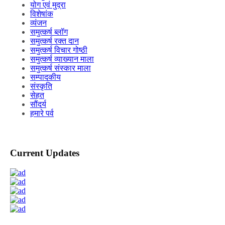
योग एवं मुद्रा
विशेषांक
व्यंजन
समुत्कर्ष ब्लॉग
समुत्कर्ष रक्त दान
समुत्कर्ष विचार गोष्ठी
समुत्कर्ष व्याख्यान माला
समुत्कर्ष संस्कार माला
सम्पादकीय
संस्कृति
सेहत
सौंदर्य
हमारे पर्व
Current Updates