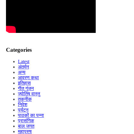
Categories
Latest
अंतर्मन
अन्य
आवरण कथा
इतिहास
गीत गुंजन
ज्योतिष वास्तु
तकनीक
निवेश
पर्यटन
पाठकों का पन्ना
प्रासंगिक
बाल जगत
महापुरुष