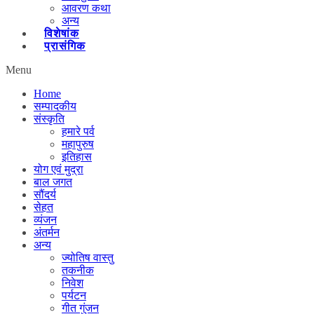
आवरण कथा
अन्य
विशेषांक
प्रासंगिक
Menu
Home
सम्पादकीय
संस्कृति
हमारे पर्व
महापुरुष
इतिहास
योग एवं मुद्रा
बाल जगत
सौंदर्य
सेहत
व्यंजन
अंतर्मन
अन्य
ज्योतिष वास्तु
तकनीक
निवेश
पर्यटन
गीत गुंजन