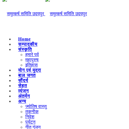
Home
सम्पादकीय
संस्कृति
हमारे पर्व
महापुरुष
इतिहास
योग एवं मुद्रा
बाल जगत
सौंदर्य
सेहत
व्यंजन
अंतर्मन
अन्य
ज्योतिष वास्तु
तकनीक
निवेश
पर्यटन
गीत गुंजन