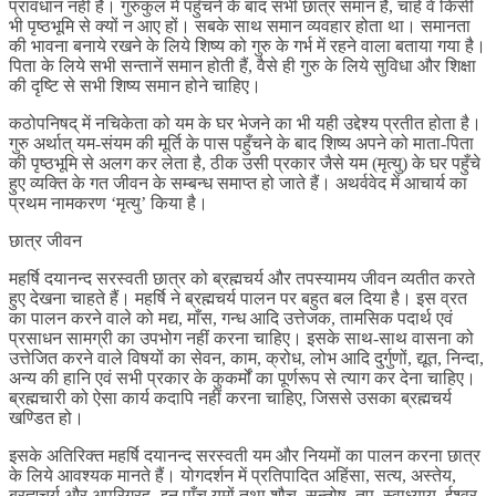
प्रावधान नहीं है। गुरुकुल में पहुँचने के बाद सभी छात्र समान हैं, चाहे वे किसी
भी पृष्ठभूमि से क्यों न आए हों। सबके साथ समान व्यवहार होता था। समानता
की भावना बनाये रखने के लिये शिष्य को गुरु के गर्भ में रहने वाला बताया गया है।
पिता के लिये सभी सन्तानें समान होती हैं, वैसे ही गुरु के लिये सुविधा और शिक्षा
की दृष्टि से सभी शिष्य समान होने चाहिए।
कठोपनिषद् में नचिकेता को यम के घर भेजने का भी यही उद्देश्य प्रतीत होता है।
गुरु अर्थात् यम-संयम की मूर्ति के पास पहुँचने के बाद शिष्य अपने को माता-पिता
की पृष्ठभूमि से अलग कर लेता है, ठीक उसी प्रकार जैसे यम (मृत्यु) के घर पहुँचे
हुए व्यक्ति के गत जीवन के सम्बन्ध समाप्त हो जाते हैं। अथर्ववेद में आचार्य का
प्रथम नामकरण ‘मृत्यु’ किया है।
छात्र जीवन
महर्षि दयानन्द सरस्वती छात्र को ब्रह्मचर्य और तपस्यामय जीवन व्यतीत करते
हुए देखना चाहते हैं। महर्षि ने ब्रह्मचर्य पालन पर बहुत बल दिया है। इस व्रत
का पालन करने वाले को मद्य, माँस, गन्ध आदि उत्तेजक, तामसिक पदार्थ एवं
प्रसाधन सामग्री का उपभोग नहीं करना चाहिए। इसके साथ-साथ वासना को
उत्तेजित करने वाले विषयों का सेवन, काम, क्रोध, लोभ आदि दुर्गुणों, द्यूत, निन्दा,
अन्य की हानि एवं सभी प्रकार के कुकर्मों का पूर्णरूप से त्याग कर देना चाहिए।
ब्रह्मचारी को ऐसा कार्य कदापि नहीं करना चाहिए, जिससे उसका ब्रह्मचर्य
खण्डित हो।
इसके अतिरिक्त महर्षि दयानन्द सरस्वती यम और नियमों का पालन करना छात्र
के लिये आवश्यक मानते हैं। योगदर्शन में प्रतिपादित अहिंसा, सत्य, अस्तेय,
ब्रह्मचर्य और अपरिग्रह- इन पाँच यमों तथा शौच, सन्तोष, तप, स्वाध्याय, ईश्वर