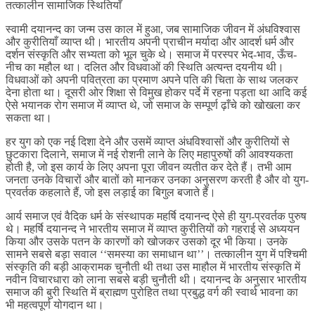
तत्कालीन सामाजिक स्थितियाँ
स्वामी दयानन्द का जन्म उस काल में हुआ, जब सामाजिक जीवन में अंधविश्वास
और कुरीतियाँ व्याप्त थी। भारतीय अपनी प्राचीन मर्यादा और आदर्श धर्म और
दर्शन संस्कृति और सभ्यता को भूल चुके थे। समाज में परस्पर भेद-भाव, ऊँच-
नीच का महौल था। दलित और विधवाओं की स्थिति अत्यन्त दयनीय थी।
विधवाओं को अपनी पवित्रता का प्रमाण अपने पति की चिता के साथ जलकर
देना होता था। दूसरी ओर शिक्षा से विमुख होकर पर्दे में रहना पड़ता था आदि कई
ऐसे भयानक रोग समाज में व्याप्त थे, जो समाज के सम्पूर्ण ढ़ाँचे को खोखला कर
सकता था।
हर युग को एक नई दिशा देने और उसमें व्याप्त अंधविश्वासों और कुरीतियों से
छुटकारा दिलाने, समाज में नई रोशनी लाने के लिए महापुरुषों की आवश्यकता
होती है, जो इस कार्य के लिए अपना पूरा जीवन व्यतीत कर देते हैं। तभी आम
जनता उनके विचारों और बातों को मानकर उनका अनुसरण करती है और वो युग-
प्रवर्तक कहलाते हैं, जो इस लड़ाई का बिगुल बजाते हैं।
आर्य समाज एवं वैदिक धर्म के संस्थापक महर्षि दयानन्द ऐसे ही युग-प्रवर्तक पुरुष
थे। महर्षि दयानन्द ने भारतीय समाज में व्याप्त कुरीतियों को गहराई से अध्ययन
किया और उसके पतन के कारणों को खोजकर उसको दूर भी किया। उनके
सामने सबसे बड़ा सवाल ‘‘समस्या का समाधान था’’। तत्कालीन युग में पश्चिमी
संस्कृति की बड़ी आक्रामक चुनौती थी तथा उस माहौल में भारतीय संस्कृति में
नवीन विचारधारा को लाना सबसे बड़ी चुनौती थी। दयानन्द के अनुसार भारतीय
समाज की बुरी स्थिति में ब्राह्मण पुरोहित तथा प्रबुद्ध वर्ग की स्वार्थ भावना का
भी महत्वपूर्ण योगदान था।