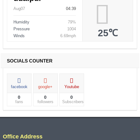
Aug07
04:39
Humidity
79%
Pressure
1004
25℃
Winds
6.69mph
SOCIALS COUNTER
facebook
google+
Youtube
0
0
0
fans
followers
Subscribers
Office Address