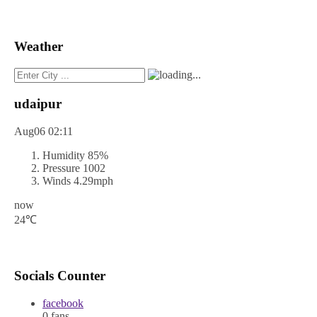
Weather
udaipur
Aug06
02:11
Humidity
85%
Pressure
1002
Winds
4.29mph
now
24℃
Socials Counter
facebook
0
fans