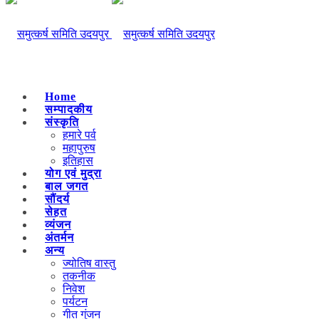
Home
सम्पादकीय
संस्कृति
हमारे पर्व
महापुरुष
इतिहास
योग एवं मुद्रा
बाल जगत
सौंदर्य
सेहत
व्यंजन
अंतर्मन
अन्य
ज्योतिष वास्तु
तकनीक
निवेश
पर्यटन
गीत गुंजन