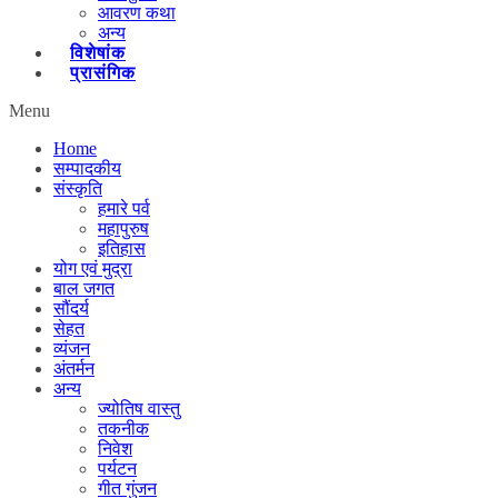
आवरण कथा
अन्य
विशेषांक
प्रासंगिक
Menu
Home
सम्पादकीय
संस्कृति
हमारे पर्व
महापुरुष
इतिहास
योग एवं मुद्रा
बाल जगत
सौंदर्य
सेहत
व्यंजन
अंतर्मन
अन्य
ज्योतिष वास्तु
तकनीक
निवेश
पर्यटन
गीत गुंजन