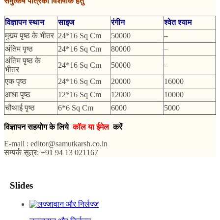
समुत्कर्ष पत्रिका विशेषांक हेतु
विज्ञापन स्थान
साइज
रंगीन
श्वेत श्याम
मुख्य पृष्ठ के भीतर
24*16 Sq Cm
50000
–
अंतिम पृष्ठ
24*16 Sq Cm
80000
–
अंतिम पृष्ठ के
24*16 Sq Cm
50000
–
भीतर
एक पृष्ठ
24*16 Sq Cm
20000
16000
आधा पृष्ठ
12*16 Sq Cm
12000
10000
चौथाई पृष्ठ
6*6 Sq Cm
6000
5000
विज्ञापन सहयोग के लिये
कॉल या ईमेल
करें
E-mail : editor@samutkarsh.co.in
सम्पर्क सूत्र: +91 94 13 021167
Slides