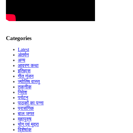
Categories
Latest
अंतर्मन
अन्य
आवरण कथा
इतिहास
गीत गुंजन
ज्योतिष वास्तु
तकनीक
निवेश
पर्यटन
पाठकों का पन्ना
प्रासंगिक
बाल जगत
महापुरुष
योग एवं मुद्रा
विशेषांक