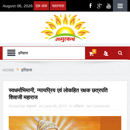
August 06, 2026
एक अंक
सदस्यता
0
इतिहास
HOME
इतिहास
स्वधर्माभिमानी, न्यायप्रिय एवं लोकहित रक्षक छत्रपति
शिवाजी महाराज
Posted By:
समुत्कर्ष
on:
June 08, 2019
In:
इतिहास
No Comments