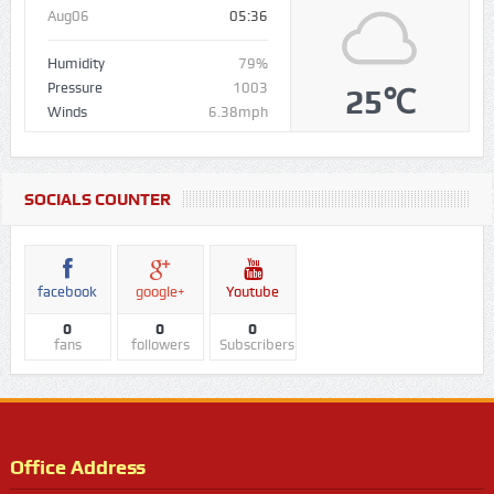
Aug06
05:36
Humidity
79%
Pressure
1003
25℃
Winds
6.38mph
SOCIALS COUNTER
facebook
google+
Youtube
0
0
0
fans
followers
Subscribers
Office Address