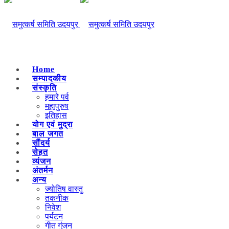
Home
सम्पादकीय
संस्कृति
हमारे पर्व
महापुरुष
इतिहास
योग एवं मुद्रा
बाल जगत
सौंदर्य
सेहत
व्यंजन
अंतर्मन
अन्य
ज्योतिष वास्तु
तकनीक
निवेश
पर्यटन
गीत गुंजन