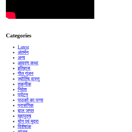
Categories
Latest
अंतर्मन
अन्य
आवरण कथा
इतिहास
गीत गुंजन
ज्योतिष वास्तु
तकनीक
निवेश
पर्यटन
पाठकों का पन्ना
प्रासंगिक
बाल जगत
महापुरुष
योग एवं मुद्रा
विशेषांक
व्यंजन