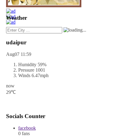
Weather
udaipur
Aug07
11:59
Humidity
59%
Pressure
1001
Winds
6.47mph
now
29℃
Socials Counter
facebook
0
fans