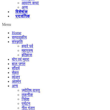
आवरण कथा
अन्य
विशेषांक
प्रासंगिक
Menu
Home
सम्पादकीय
संस्कृति
हमारे पर्व
महापुरुष
इतिहास
योग एवं मुद्रा
बाल जगत
सौंदर्य
सेहत
व्यंजन
अंतर्मन
अन्य
ज्योतिष वास्तु
तकनीक
निवेश
पर्यटन
गीत गुंजन