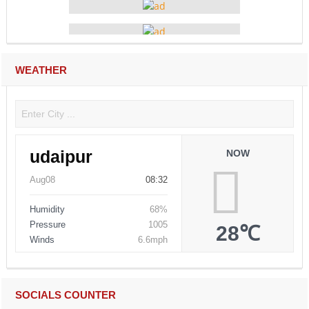
WEATHER
udaipur
NOW
Aug08
08:32
Humidity
68%
Pressure
1005
28℃
Winds
6.6mph
SOCIALS COUNTER