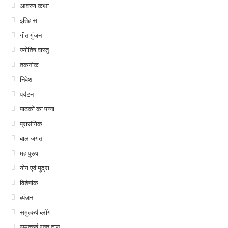
आवरण कथा
इतिहास
गीत गुंजन
ज्योतिष वास्तु
तकनीक
निवेश
पर्यटन
पाठकों का पन्ना
प्रासंगिक
बाल जगत
महापुरुष
योग एवं मुद्रा
विशेषांक
व्यंजन
समुत्कर्ष ब्लॉग
समुत्कर्ष रक्त दान