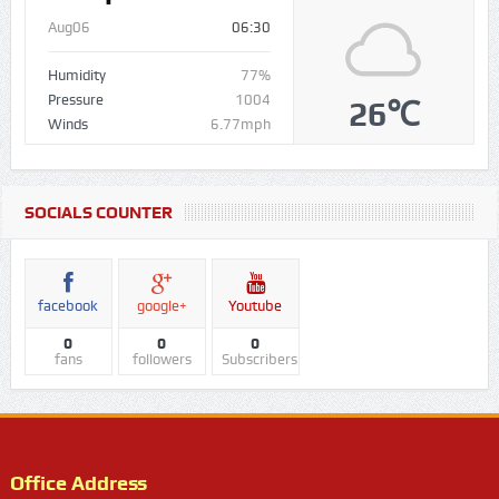
Aug06
06:30
Humidity
77%
Pressure
1004
26℃
Winds
6.77mph
SOCIALS COUNTER
facebook
google+
Youtube
0
0
0
fans
followers
Subscribers
Office Address