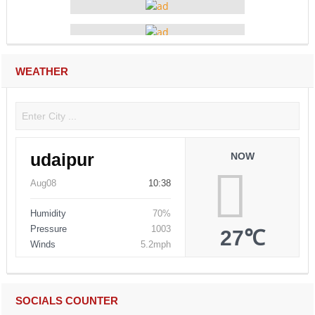
WEATHER
udaipur
NOW
Aug08
10:38
Humidity
70%
Pressure
1003
27℃
Winds
5.2mph
SOCIALS COUNTER