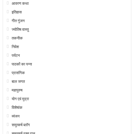
आवरण कथा
इतिहास
गीत गुंजन
ज्योतिष वास्तु
तकनीक
निवेश
पर्यटन
पाठकों का पन्ना
प्रासंगिक
बाल जगत
महापुरुष
योग एवं मुद्रा
विशेषांक
व्यंजन
समुत्कर्ष ब्लॉग
समुत्कर्ष रक्त दान