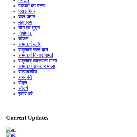
पर्यटन
पाठकों का पन्ना
प्रासंगिक
बाल जगत
महापुरुष
योग एवं मुद्रा
विशेषांक
व्यंजन
समुत्कर्ष ब्लॉग
समुत्कर्ष रक्त दान
समुत्कर्ष विचार गोष्ठी
समुत्कर्ष व्याख्यान माला
समुत्कर्ष संस्कार माला
सम्पादकीय
संस्कृति
सेहत
सौंदर्य
हमारे पर्व
Current Updates