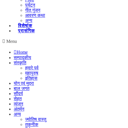
पर्यटन
गीत गुंजन
आवरण कथा
अन्य
विशेषांक
प्रासंगिक
Menu
Home
सम्पादकीय
संस्कृति
हमारे पर्व
महापुरुष
इतिहास
योग एवं मुद्रा
बाल जगत
सौंदर्य
सेहत
व्यंजन
अंतर्मन
अन्य
ज्योतिष वास्तु
तकनीक