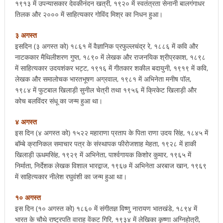
१९१३ में उपन्यासकार देवकीनंदन खत्री, १९२० में स्वतंत्रता सेनानी बालगंगाधर
तिलक और २००० में साहित्यकार गोविंद मिश्र का निधन हुआ।
३ अगस्त
इसदिन (३ अगस्त को) १८६१ में वैज्ञानिक प्रफुल्लचंद्र रे, १८८६ में कवि और
नाटककार मैथिलीशरण गुप्त, १८९० में लेखक और राजनयिक श्रीप्रकाश, १८९८
में साहित्यकार उदयशंकर भट्ट, १९१६ में गीतकार शकील बदायुनी, १९१९ में कवि,
लेखक और समालोचक भारतभूषण अग्रवाल, १९८१ में अभिनेता मनीष पॉल,
१९८४ में फुटबाल खिलाड़ी सुनील चेत्री तथा १९५६ में क्रिकेट खिलाड़ी और
कोच बलविंदर संधू का जन्म हुआ था।
४ अगस्त
इस दिन (४ अगस्त को) १५२२ महाराणा प्रताप के पिता राणा उदय सिंह, १८४५ में
बॉम्बे क्रानिकल समाचार पत्र के संस्थापक फीरोजशाह मेहता, १९२८ में हाकी
खिलाड़ी ऊधमसिंह, १९२९ में अभिनेता, पार्श्वगायक किशोर कुमार, १९६५ में
निर्माता, निर्देशक लेखक विशाल भारद्वाज, १९६७ में अभिनेता अरबाज खान, १९६९
में साहित्यकार नीलेश रघुवंशी का जन्म हुआ था।
१० अगस्त
इस दिन (१० अगस्त को) १८६० में संगीतज्ञ विष्णु नारायण भातखंडे, १८९४ में
भारत के चौथे राष्ट्रपति वाराह वेंकट गिरि, १९३४ में लेखिका कृष्णा अग्निहोत्री,