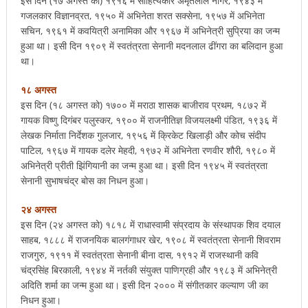
इस दिन (१७ अगस्त को) १९१६ में साहित्यकार अमृतलाल नागर, १९४३ में
गजलकार विज्ञानव्रत, १९५० में अभिनेता शरत सक्सेना, १९५७ में अभिनेता
सचिन, १९६१ में कवयित्री अनामिका और १९६७ में अभिनेत्री सुप्रिया का जन्म
हुआ था। इसी दिन १९०९ में स्वतंत्रता सेनानी मदनलाल ढींगरा का बलिदान हुआ
था।
१८ अगस्त
इस दिन (१८ अगस्त को) १७०० में मराठा शासक बाजीराव प्रथम, १८७२ में
गायक विष्णु दिगंबर पलुस्कर, १९०० में राजनीतिज्ञ विजयलक्ष्मी पंडित, १९३६ में
लेखक निर्माता निर्देशक गुलजार, १९५६ में क्रिकेट खिलाड़ी और कोच संदीप
पाटिल, १९६७ में गायक दलेर मेहदी, १९७२ में अभिनेता रणवीर शौरी, १९८० में
अभिनेत्री प्रीती झिंगियानी का जन्म हुआ था। इसी दिन १९४५ में स्वतंत्रता
सेनानी सुभाषचंद्र बोस का निधन हुआ।
२४ अगस्त
इस दिन (२४ अगस्त को) १८१८ में राधास्वामी संप्रदाय के संस्थापक शिव दयाल
साहब, १८८८ में राजनयिक बालगंगाधर खेर, १९०८ में स्वतंत्रता सेनानी शिवराम
राजगुरु, १९११ में स्वतंत्रता सेनानी बीना दास, १९१२ में राजस्थानी कवि
चंद्रसिंह बिरकाली, १९४४ में नर्तकी संयुक्त पाणिग्रही और १९८३ में अभिनेत्री
अदिति शर्मा का जन्म हुआ था। इसी दिन २००० में संगीतकार कल्याण जी का
निधन हुआ।