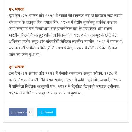
२५ अगस्त
इस दिन (२५ अगस्त को) १८१८ में स्वामी जी महाराज नाम से विख्यात राधा स्वामी
संप्रदाय के सतगुरु शिव दयाल सिंह, १९५२ में देसीय मुरपोक्कु द्रविड़ कड़गम
जैसी केन्द्रीय-वाम विचारधारा वाले राजनैतिक दल के संस्थापक और दक्षिण
भारतीय फिल्मों के मशहूर अभिनेता विजयकांत, १९६२ में राजकपूर के छोटे बेटे
अभिनेता राजीव कपूर और बांग्लादेशी लेखिका तस्लीमा नसरीन, १९८१ में गायक पं.
जसराज की भतीजी अभिनेत्री विजयता पंडित, १९७५ में टीवी अभिनेता ऐजाज
खान का जन्म हुआ था।
३१ अगस्त
इस दिन (३१ अगस्त को) १९१९ में पंजाबी रचनाकार अमृता प्रीतम, १९४० में
मराठी लेखक शिवाजी गोविन्दराव सावंत, १९४५ में कवि नंदकिशोर आचार्य, १९६३
में अभिनेता निर्देशक ऋतुपर्णो घोष, १९६९ में क्रिकेट खिलाड़ी जगवाल श्रीनाथ,
१९८४ में अभिनेता राजकुमार यादव का जन्म हुआ था।
Share
Tweet
0