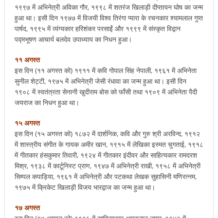
१९९७ में अभिनेत्री अविका गौर, १९९८ में शतरंज खिलाड़ी दीप्तायन घोष का जन्म
हुआ था। इसी दिन १९७७ में विजयी विश्व तिरंगा प्यारा के रचनकार श्यामलाल गुप्त
पार्षद, १९९५ में व्यंग्यकार हरिशंकर परसाईं और १९९९ में संस्कृत विद्वान
पद्मभूषण आचार्य बलदेव उपाध्याय का निधन हुआ।
११ अगस्त
इस दिन (११ अगस्त को) १९११ में कवि गोपाल सिंह नेपाली, १९६१ में अभिनेता
सुनील शेट्टी, १९७५ में अभिनेत्री जेसी रंधावा का जन्म हुआ था। इसी दिन
१९०८ में स्वतंत्रता सेनानी खुदीराम बोस को फाँसी तथा १९०९ में अभिनेता पैदी
जयराज का निधन हुआ था।
१५ अगस्त
इस दिन (१५ अगस्त को) १८७२ में दार्शनिक, कवि और गुरु श्री अरविन्द, १९१२
में शास्त्रीय संगीत के गायक अमीर खान, १९१५ में लेखिका इस्मत चुगताई, १९१८
में गीतकार हंसकुमार तिवारी, १९२४ में गीतकार इंदीवर और साहित्यकार रामदरश
मिश्र, १९३८ में कार्टूनिस्ट प्राण, १९४७ में अभिनेत्री राखी, १९५८ में अभिनेत्री
सिम्पल कपाड़िया, १९६१ में अभिनेत्री और पटकथा लेखक सुहासिनी मणिरत्नम,
१९७५ में क्रिकेट खिलाड़ी विजय भारद्वाज का जन्म हुआ था।
१७ अगस्त