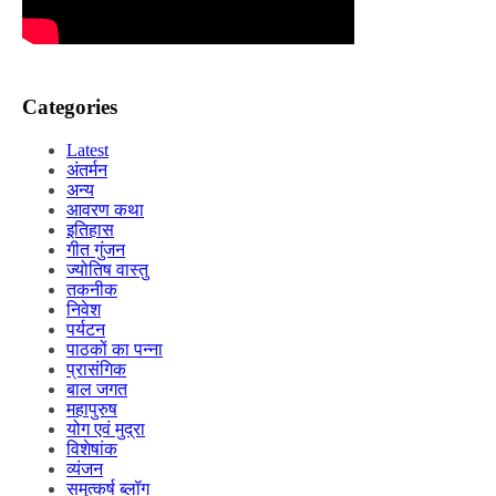
Categories
Latest
अंतर्मन
अन्य
आवरण कथा
इतिहास
गीत गुंजन
ज्योतिष वास्तु
तकनीक
निवेश
पर्यटन
पाठकों का पन्ना
प्रासंगिक
बाल जगत
महापुरुष
योग एवं मुद्रा
विशेषांक
व्यंजन
समुत्कर्ष ब्लॉग