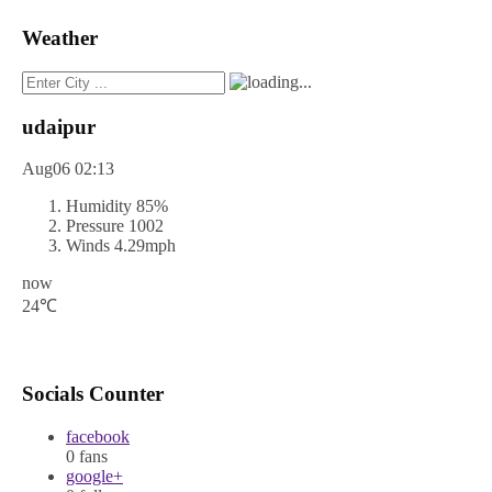
Weather
udaipur
Aug06
02:13
Humidity
85%
Pressure
1002
Winds
4.29mph
now
24℃
Socials Counter
facebook
0
fans
google+