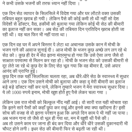
ने कभी उसके भजनों की तरफ ध्यान नहीं दिया ।
एक दिन सेठ व्यापार के सिलसिले में विदेश गया और घर लौटते वक्त उसकी
तबियत बहुत ख़राब हो गयी। लेकिन पैसे की कोई कमी तो थी नहीं सो देश
विदेशों से डॉक्टर, वैद्य, हकीमों को बुलाया गया लेकिन कोई भी सेठ की बीमारी
का इलाज नहीं कर सका। अब सेठ की तबियत दिन प्रतिदिन ख़राब होती जा
रही थी। वह चल फिर भी नहीं पाता था।
एक दिन वह घर में अपने बिस्तर पे लेटा था अचानक उसके कान में मोची के
भजन गाने की आवाज सुनाई दी। आज मोची के भजन कुछ अच्छे लग लग रहे थे
सेठ को। कुछ ही देर में सेठ इतना मंत्रमुग्ध हो गया कि उसे ऐसा लगा जैसे वो
साक्षात परमात्मा से मिलन कर रहा हो। मोची के भजन सेठ को उसकी बीमारी से
दूर लेते जा रहे थे कुछ देर के लिए सेठ भूल गया कि वह बीमार है, उसे अपार
आनंद की प्राप्ति हुई।
कुछ दिन तक यही सिलसिला चलता रहा, अब धीरे-धीरे सेठ के स्वास्थ्य में सुधार
आने लगा। एक दिन उसने मोची को बुलाया और कहा दृ मेरी बीमारी का इलाज
बड़े बड़े डॉक्टर नहीं कर पाये, लेकिन तुम्हारे भजन ने मेरा स्वास्थ्य सुधार दिया।
ये लो 1000 रुपये इनाम, मोची खुश होते हुए पैसे लेकर चला गया ।
लेकिन उस रात मोची को बिल्कुल नींद नहीं आई। वो सारी रात यही सोचता रहा
कि इतने सारे पैसों को कहाँ छुपा कर रखूं और इनसे क्या क्या खरीदना है? इसी
सोच की वजह से वो इतना परेशान हुआ कि अगले दिन काम पे भी नहीं जा पाया।
अब भजन गाना तो जैसे वो भूल ही गया था, मन में खुशी थी पैसे की।
अब तो उसने काम पर जाना ही बंद कर दिया और धीरे धीरे उसकी दुकानदारी भी
चौपट होने लगी। इधर सेठ की बीमारी फिर से बढ़ती जा रही थी।