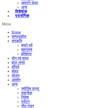
आवरण कथा
अन्य
विशेषांक
प्रासंगिक
Menu
Home
सम्पादकीय
संस्कृति
हमारे पर्व
महापुरुष
इतिहास
योग एवं मुद्रा
बाल जगत
सौंदर्य
सेहत
व्यंजन
अंतर्मन
अन्य
ज्योतिष वास्तु
तकनीक
निवेश
पर्यटन
गीत गुंजन