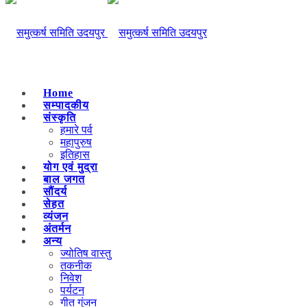
Home
सम्पादकीय
संस्कृति
हमारे पर्व
महापुरुष
इतिहास
योग एवं मुद्रा
बाल जगत
सौंदर्य
सेहत
व्यंजन
अंतर्मन
अन्य
ज्योतिष वास्तु
तकनीक
निवेश
पर्यटन
गीत गुंजन