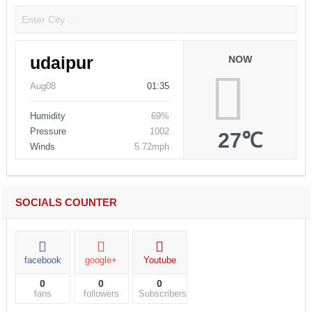
udaipur
NOW
Aug08
01:35
Humidity
69%
Pressure
1002
27℃
Winds
5.72mph
SOCIALS COUNTER
facebook
google+
Youtube
0
0
0
fans
followers
Subscribers