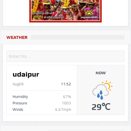
WEATHER
udaipur
NOW
Aug09
11:52
Humidity
67%
Pressure
1003
29℃
Winds
6.67mph