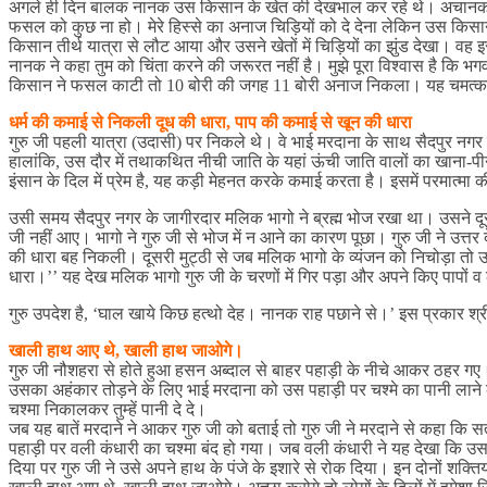
अगले ही दिन बालक नानक उस किसान के खेत की देखभाल कर रहे थे। अचानक ही 
फसल को कुछ ना हो। मेरे हिस्से का अनाज चिड़ियों को दे देना लेकिन उस क
किसान तीर्थ यात्रा से लौट आया और उसने खेतों में चिड़ियों का झुंड देखा। वह इ
नानक ने कहा तुम को चिंता करने की जरूरत नहीं है। मुझे पूरा विश्वास है कि
किसान ने फसल काटी तो 10 बोरी की जगह 11 बोरी अनाज निकला। यह चमत्कार द
धर्म की कमाई से निकली दूध की धारा, पाप की कमाई से खून की धारा
गुरु जी पहली यात्रा (उदासी) पर निकले थे। वे भाई मरदाना के साथ सैदपुर नगर 
हालांकि, उस दौर में तथाकथित नीची जाति के यहां ऊंची जाति वालों का खाना-पीन
इंसान के दिल में प्रेम है, यह कड़ी मेहनत करके कमाई करता है। इसमें परमात्मा
उसी समय सैदपुर नगर के जागीरदार मलिक भागो ने ब्रह्म भोज रखा था। उसने दूसर
जी नहीं आए। भागो ने गुरु जी से भोज में न आने का कारण पूछा। गुरु जी ने उत
की धारा बह निकली। दूसरी मुट्ठी से जब मलिक भागो के व्यंजन को निचोड़ा तो 
धारा।’’ यह देख मलिक भागो गुरु जी के चरणों में गिर पड़ा और अपने किए पापों 
गुरु उपदेश है, ‘घाल खाये किछ हत्थो देह। नानक राह पछाने से।’ इस प्रकार श्र
खाली हाथ आए थे, खाली हाथ जाओगे।
गुरु जी नौशहरा से होते हुआ हसन अब्दाल से बाहर पहाड़ी के नीचे आकर ठहर ग
उसका अहंकार तोड़ने के लिए भाई मरदाना को उस पहाड़ी पर चश्मे का पानी लाने के 
चश्मा निकालकर तुम्हें पानी दे दे।
जब यह बातें मरदाने ने आकर गुरु जी को बताई तो गुरु जी ने मरदाने से कहा क
पहाड़ी पर वली कंधारी का चश्मा बंद हो गया। जब वली कंधारी ने यह देखा कि उस
दिया पर गुरु जी ने उसे अपने हाथ के पंजे के इशारे से रोक दिया। इन दोनों शक्त