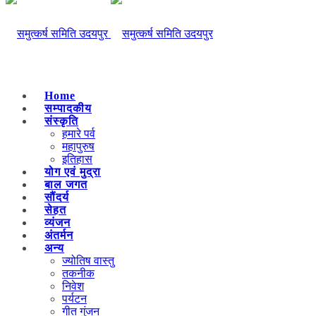
Home
सम्पादकीय
संस्कृति
हमारे पर्व
महापुरुष
इतिहास
योग एवं मुद्रा
बाल जगत
सौंदर्य
सेहत
व्यंजन
अंतर्मन
अन्य
ज्योतिष वास्तु
तकनीक
निवेश
पर्यटन
गीत गुंजन