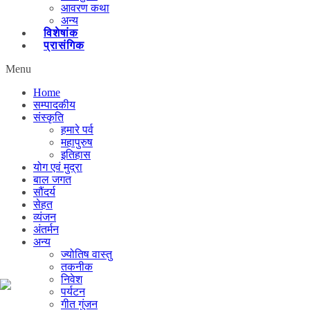
आवरण कथा
अन्य
विशेषांक
प्रासंगिक
Menu
Home
सम्पादकीय
संस्कृति
हमारे पर्व
महापुरुष
इतिहास
योग एवं मुद्रा
बाल जगत
सौंदर्य
सेहत
व्यंजन
अंतर्मन
अन्य
ज्योतिष वास्तु
तकनीक
निवेश
पर्यटन
गीत गुंजन