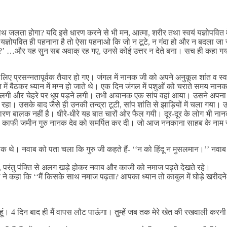
थ जलता होगा? यदि इसे धारण करने से भी मन, आत्मा, शरीर तथा स्वयं यज्ञोपवित मे
यज्ञोपवित ही पहनाना है तो ऐसा पहनाओ कि जो न टूटे, न गंदा हो और न बदला जा
ै?’ …और यह सुन सब अवाक् रह गए, उनसे कोई उत्तर न देते बना। सच ही कहा गया है कि
े लिए प्रसन्नतापूर्वक तैयार हो गए। जंगल में नानक जी को अपने अनुकूल शांत व स्वच
 में बैठकर ध्यान में मग्न हो जाते थे। एक दिन जंगल में पशुओं को चराते समय 
 से हटने लगी और चेहरे पर धूप पड़ने लगी। तभी अचानक एक सांप वहां आया। उसने 
 रहा। उसके बाद जैसे ही उनकी तन्द्रा टूटी, सांप शांति से झाड़ियों में चला गया
 बालक नहीं है। धीरे-धीरे यह बात चारों ओर फैल गयी। दूर-दूर के लोग भी नानक
की काफी जमीन गुरु नानक देव को समर्पित कर दी। जो आज ननकाना साहब के नाम स
ालक थे। नवाब को पता चला कि गुरु जी कहते हैं- ‘‘न को हिंदू न मुसलमान।’’ नवाब 
, परंतु पंक्ति से अलग खड़े होकर नवाब और काजी को नमाज पढ़ते देखते रहे।
जी ने कहा कि ‘‘मैं किसके साथ नमाज पढ़ता? आपका ध्यान तो काबुल में घोड़े खरीदने-
 4 दिन बाद ही मैं वापस लौट पाऊंगा। तुम्हें जब तक मेरे खेत की रखवाली करनी होगी