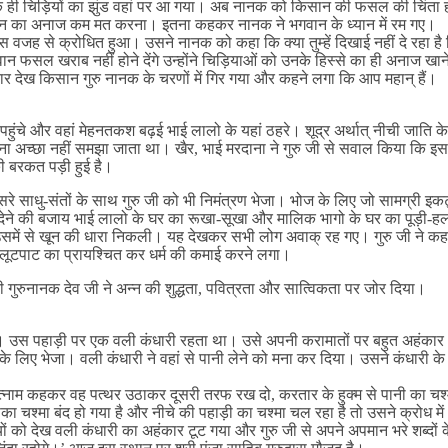
चिड़ियों का झुंड वहां पर आ गया। अब नानक को किसान की फसल की चिंता होने 
िसान का अनाज कम मत करना। इतना कहकर नानक ने भगवान के ध्यान में रम गए।
स वजह से क्रोधित हुआ। उसने नानक को कहा कि क्या तुम्हें दिखाई नहीं दे रहा है 
 भगवान फसल खराब नहीं होने देंगे उन्होंने चिड़ियाओं को उनके हिस्से का ही अन
ेख किसान गुरु नानक के चरणों में गिर गया और कहने लगा कि आप महान् हैं।
पहुंचे और वहां मेहनतकश बढ़ई भाई लालो के यहां ठहरे। शूद्र अर्थात् नीची जाति के
ा अच्छा नहीं समझा जाता था। खैर, भाई मरदाना ने गुरु जी से सवाल किया कि इस रूख
 की बरकत पड़ी हुई है।
े साधु-संतों के साथ गुरु जी को भी निमंत्रण भेजा। भोज के लिए जो सामग्री इकट
्तर देने की बजाय भाई लालो के घर का रूखा-सूखा और मालिक भागो के घर का पूड़ी-ह
उसमें से खून की धारा निकली। यह देखकर सभी लोग अवाक् रह गए। गुरु जी ने कहा
व लूटपाट का प्रायश्चित कर धर्म की कमाई करने लगा।
ी गुरुनानक देव जी ने अन्न की शुद्धता, पवित्रता और सात्विकता पर जोर दिया।
ए। उस पहाड़ी पर एक वली कंधारी रहता था। उसे अपनी करामातों पर बहुत अहंकार
लिए भेजा। वली कंधारी ने वहां से पानी लेने को मना कर दिया। उसने कंधारी के आग
ि सत्नाम कहकर वह पत्थर उठाकर दूसरी तरफ रख दो, करतार के हुक्म से पानी का चश
का चश्मा बंद हो गया है और नीचे की पहाड़ी का चश्मा चल रहा है तो उसने क्रोध 
ियों को देख वली कंधारी का अहंकार टूट गया और गुरु जी से अपने अपमान भरे शब्दों