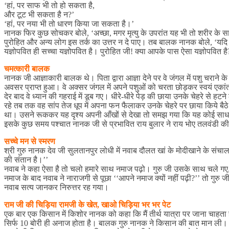
‘हां, पर साफ भी तो हो सकता है,
और टूट भी सकता है न?’
‘हां, पर नया भी तो धारण किया जा सकता है।’
नानक फिर कुछ सोचकर बोले, ‘अच्छा, मगर मृत्यु के उपरांत यह भी तो शरीर के सा
पुरोहित और अन्य लोग इस तर्क का उत्तर न दे पाए। तब बालक नानक बोले, ‘यदि 
यज्ञोपवित ही सच्चा यज्ञोपवित है। पुरोहित जी! क्या आपके पास ऐसा यज्ञोपवित ह
चमत्कारी बालक
नानक जी आज्ञाकारी बालक थे। पिता द्वारा आज्ञा देने पर वे जंगल में पशु चराने क
अवसर प्राप्त हुआ। वे अक्सर जंगल में अपने पशुओं को चरता छोड़कर स्वयं एकांत
देर बाद वे ध्यान की गहराई में डूब गए। धीरे-धीरे पेड़ की छाया उनके चेहरे
रहे तब तक वह सांप तेज धूप में अपना फन फैलाकर उनके चेहरे पर छाया किये बैठे
था। उसने रूककर यह दृश्य अपनी आँखों से देखा तो समझ गया कि यह कोई साधारण
इसके कुछ समय पश्चात नानक जी से प्रभावित राय बुलार ने राय भोए तलवंडी 
सच्चे मन से स्मरण
श्री गुरु नानक देव जी सुलतानपुर लोधी में नवाब दौलत खां के मोदीखाने के संच
की संतान है।’’
नवाब ने कहा ऐसा है तो चलो हमारे साथ नमाज पढ़ो। गुरु जी उसके साथ चले गए
नमाज के बाद नवाब ने नाराजगी से पूछा ‘‘आपने नमाज क्यों नहीं पढ़ी?’’ तो गुरु 
नवाब सत्य जानकर निरुत्तर रह गया।
राम जी की चिड़िया रामजी के खेत, खाओ चिड़िया भर भर पेट
एक बार एक किसान में किशोर नानक को कहा कि मैं तीर्थ यात्रा पर जाना चाहता हूं।
सिर्फ 10 बोरी ही अनाज होता है। बालक गुरु नानक ने किसान की बात मान ली।