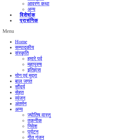
आवरण कथा
अन्य
विशेषांक
प्रासंगिक
Menu
Home
सम्पादकीय
संस्कृति
हमारे पर्व
महापुरुष
इतिहास
योग एवं मुद्रा
बाल जगत
सौंदर्य
सेहत
व्यंजन
अंतर्मन
अन्य
ज्योतिष वास्तु
तकनीक
निवेश
पर्यटन
गीत गुंजन