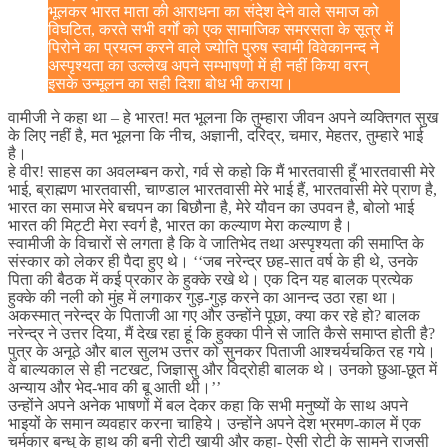
भूलकर भारत माता की आराधना का संदेश देने वाले समाज को
विघटित, करते सभी वर्गों को एक सामाजिक समरसता के सूत्र में
पिरोने का प्रयत्न करने वाले ज्योति पुरुष स्वामी विवेकानन्द ने
अस्पृश्यता का उल्लेख अपने सम्भाषणो में ही नहीं किया वरन्
इसके उन्मूलन का सही दिशा बोध भी कराया।
वामीजी ने कहा था – हे भारत! मत भूलना कि तुम्हारा जीवन अपने व्यक्तिगत सुख
के लिए नहीं है, मत भूलना कि नीच, अज्ञानी, दरिद्र, चमार, मेहतर, तुम्हारे भाई
है।
हे वीर! साहस का अवलम्बन करो, गर्व से कहो कि मैं भारतवासी हूँ भारतवासी मेरे
भाई, ब्राह्मण भारतवासी, चाण्डाल भारतवासी मेरे भाई हैं, भारतवासी मेरे प्राण है,
भारत का समाज मेरे बचपन का बिछौना है, मेरे यौवन का उपवन है, बोलो भाई
भारत की मिट्टी मेरा स्वर्ग है, भारत का कल्याण मेरा कल्याण है।
स्वामीजी के विचारों से लगता है कि वे जातिभेद तथा अस्पृश्यता की समाप्ति के
संस्कार को लेकर ही पैदा हुए थे। ‘‘जब नरेन्द्र छह-सात वर्ष के ही थे, उनके
पिता की बैठक में कई प्रकार के हुक्के रखे थे। एक दिन यह बालक प्रत्येक
हुक्के की नली को मुंह में लगाकर गुड़-गुड़ करने का आनन्द उठा रहा था।
अकस्मात् नरेन्द्र के पिताजी आ गए और उन्होंने पूछा, क्या कर रहे हो? बालक
नरेन्द्र ने उत्तर दिया, मैं देख रहा हूं कि हुक्का पीने से जाति कैसे समाप्त होती है?
पुत्र के अनूठे और बाल सुलभ उत्तर को सुनकर पिताजी आश्चर्यचकित रह गये।
वे बाल्यकाल से ही नटखट, जिज्ञासु और विद्रोही बालक थे। उनको छुआ-छूत में
अन्याय और भेद-भाव की बू आती थी।’’
उन्होंने अपने अनेक भाषणों में बल देकर कहा कि सभी मनुष्यों के साथ अपने
भाइयों के समान व्यवहार करना चाहिये। उन्होंने अपने देश भ्रमण-काल में एक
चर्मकार बन्धु के हाथ की बनी रोटी खायी और कहा- ऐसी रोटी के सामने राजसी