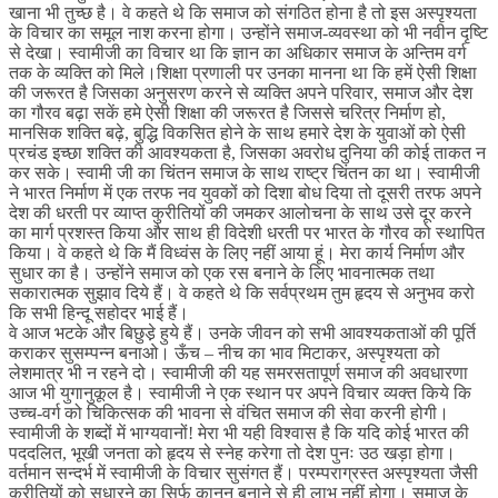
खाना भी तुच्छ है। वे कहते थे कि समाज को संगठित होना है तो इस अस्पृश्यता
के विचार का समूल नाश करना होगा। उन्होंने समाज-व्यवस्था को भी नवीन दृष्टि
से देखा। स्वामीजी का विचार था कि ज्ञान का अधिकार समाज के अन्तिम वर्ग
तक के व्यक्ति को मिले।शिक्षा प्रणाली पर उनका मानना था कि हमें ऐसी शिक्षा
की जरूरत है जिसका अनुसरण करने से व्यक्ति अपने परिवार, समाज और देश
का गौरव बढ़ा सकें हमे ऐसी शिक्षा की जरूरत है जिससे चरित्र निर्माण हो,
मानसिक शक्ति बढ़े, बुद्धि विकसित होने के साथ हमारे देश के युवाओं को ऐसी
प्रचंड इच्छा शक्ति की आवश्यकता है, जिसका अवरोध दुनिया की कोई ताकत न
कर सके। स्वामी जी का चिंतन समाज के साथ राष्ट्र चिंतन का था। स्वामीजी
ने भारत निर्माण में एक तरफ नव युवकों को दिशा बोध दिया तो दूसरी तरफ अपने
देश की धरती पर व्याप्त कुरीतियों की जमकर आलोचना के साथ उसे दूर करने
का मार्ग प्रशस्त किया और साथ ही विदेशी धरती पर भारत के गौरव को स्थापित
किया। वे कहते थे कि मैं विध्वंस के लिए नहीं आया हूं। मेरा कार्य निर्माण और
सुधार का है। उन्होंने समाज को एक रस बनाने के लिए भावनात्मक तथा
सकारात्मक सुझाव दिये हैं। वे कहते थे कि सर्वप्रथम तुम हृदय से अनुभव करो
कि सभी हिन्दू सहोदर भाई हैं।
वे आज भटके और बिछुडे़ हुये हैं। उनके जीवन को सभी आवश्यकताओं की पूर्ति
कराकर सुसम्पन्न बनाओ। ऊँच – नीच का भाव मिटाकर, अस्पृश्यता को
लेशमात्र भी न रहने दो। स्वामीजी की यह समरसतापूर्ण समाज की अवधारणा
आज भी युगानुकूल है। स्वामीजी ने एक स्थान पर अपने विचार व्यक्त किये कि
उच्च-वर्ग को चिकित्सक की भावना से वंचित समाज की सेवा करनी होगी।
स्वामीजी के शब्दों में भाग्यवानों! मेरा भी यही विश्वास है कि यदि कोई भारत की
पददलित, भूखी जनता को हृदय से स्नेह करेगा तो देश पुनः उठ खड़ा होगा।
वर्तमान सन्दर्भ में स्वामीजी के विचार सुसंगत हैं। परम्पराग्रस्त अस्पृश्यता जैसी
कुरीतियों को सुधारने का सिर्फ कानून बनाने से ही लाभ नहीं होगा। समाज के