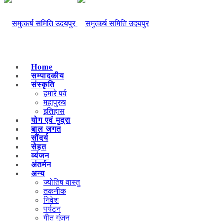
Home
सम्पादकीय
संस्कृति
हमारे पर्व
महापुरुष
इतिहास
योग एवं मुद्रा
बाल जगत
सौंदर्य
सेहत
व्यंजन
अंतर्मन
अन्य
ज्योतिष वास्तु
तकनीक
निवेश
पर्यटन
गीत गुंजन