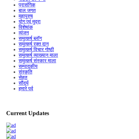
प्रासंगिक
बाल जगत
महापुरुष
योग एवं मुद्रा
विशेषांक
व्यंजन
समुत्कर्ष ब्लॉग
समुत्कर्ष रक्त दान
समुत्कर्ष विचार गोष्ठी
समुत्कर्ष व्याख्यान माला
समुत्कर्ष संस्कार माला
सम्पादकीय
संस्कृति
सेहत
सौंदर्य
हमारे पर्व
Current Updates