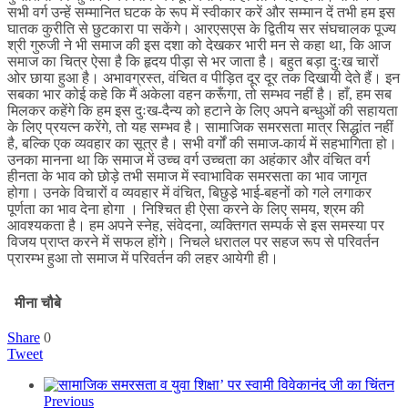
सभी वर्ग उन्हें सम्मानित घटक के रूप में स्वीकार करें और सम्मान दें तभी हम इस
घातक कुरीति से छुटकारा पा सकेंगे। आरएसएस के द्वितीय सर संघचालक पूज्य
श्री गुरुजी ने भी समाज की इस दशा को देखकर भारी मन से कहा था, कि आज
समाज का चित्र ऐसा है कि हृदय पीड़ा से भर जाता है। बहुत बड़ा दुःख चारों
ओर छाया हुआ है। अभावग्रस्त, वंचित व पीड़ित दूर दूर तक दिखायी देते हैं। इन
सबका भार कोई कहे कि मैं अकेला वहन करूँगा, तो सम्भव नहीं है। हाँ, हम सब
मिलकर कहेंगे कि हम इस दुःख-दैन्य को हटाने के लिए अपने बन्धुओं की सहायता
के लिए प्रयत्न करेंगे, तो यह सम्भव है। सामाजिक समरसता मात्र सिद्धांत नहीं
है, बल्कि एक व्यवहार का सूत्र है। सभी वर्गों की समाज-कार्य में सहभागिता हो।
उनका मानना था कि समाज में उच्च वर्ग उच्चता का अहंकार और वंचित वर्ग
हीनता के भाव को छोड़े तभी समाज में स्वाभाविक समरसता का भाव जागृत
होगा। उनके विचारों व व्यवहार में वंचित, बिछुडे़ भाई-बहनों को गले लगाकर
पूर्णता का भाव देना होगा । निश्चित ही ऐसा करने के लिए समय, श्रम की
आवश्यकता है। हम अपने स्नेह, संवेदना, व्यक्तिगत सम्पर्क से इस समस्या पर
विजय प्राप्त करने में सफल होंगे। निचले धरातल पर सहज रूप से परिवर्तन
प्रारम्भ हुआ तो समाज में परिवर्तन की लहर आयेगी ही।
मीना चौबे
Share
0
Tweet
Previous