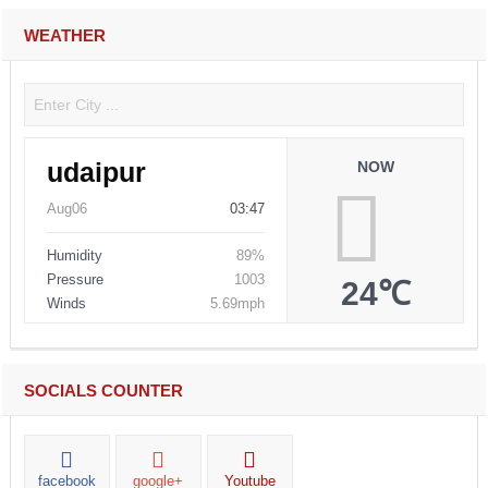
WEATHER
udaipur
NOW
Aug06
03:47
Humidity
89%
Pressure
1003
24℃
Winds
5.69mph
SOCIALS COUNTER
facebook
google+
Youtube