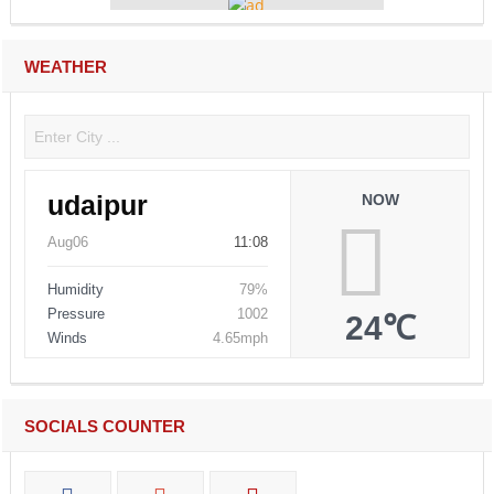
WEATHER
udaipur
NOW
Aug06
11:08
Humidity
79%
Pressure
1002
24℃
Winds
4.65mph
SOCIALS COUNTER