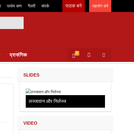
पाठक बने
ग
पाथेय कण
गैलरी
संपर्क
सहयोग करे
0
क
प्रासंगिक
SLIDES
लज्जावान और निर्लज्ज
VIDEO