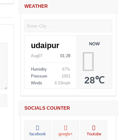
WEATHER
udaipur
NOW
Aug07
01:28
Humidity
67%
Pressure
1001
28℃
Winds
6.53mph
SOCIALS COUNTER
facebook
google+
Youtube