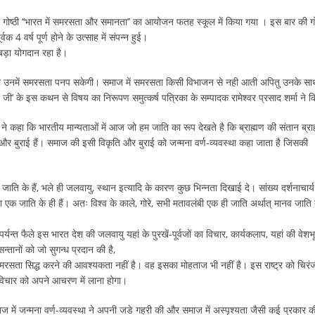
 विचार गोष्ठी ‘‘भारत में समरसता और समानता’’ का आयोजन फतह स्कूल में किया गया । इस बार की गो
4 वर्ष पूर्ण होने के उत्साह में संपन्न हुई।
 बड़ा योगदान रहा है।
र ही उनमें समरसता पनप सकेगी। समाज में समरसता किसी विभाजन से नही आती अपितु उनके सा
जी’ के इस कथन से विषय का निरूपण समुत्कर्ष पत्रिका के सम्पादक रामेश्वर प्रसाद शर्मा ने 
 ने कहा कि भारतीय मान्यताओं में आज जो हम जाति का रूप देखते है कि ब्राह्मण की संतान ब्रा
ि और बुराई हैं। समाज की इसी विकृति और बुराई को जन्मना वर्ण-व्यवस्था कहा जाता है जिसकी
ति के हैं, भले ही जलवायु, स्थान इत्यादि के कारण कुछ भिन्नता दिखाई दे। सांख्य दर्शनाचार्य
र या एक जाति के ही हैं। अतः विश्व के काले, गोरे, सभी मतावलंबी एक ही जाति अर्थात् मानव जाति 
्यन्त फैले इस भारत देश की जलवायु यहां के पुरखें-पूर्वजों का विचार, कार्यकलाप, यहां की वेशभू
्तानों को जो सुगन्ध प्रदान की है,
न्दू को समरसता सिद्ध करने की आवश्यकता नहीं है। वह इसका मोहताज भी नहीं है। इस राष्ट्र को चिरं
न विचार को अपने आचरण में लाना होगा।
ाज में जन्मना वर्ण-व्यवस्था ने अपनी जडे गहरी की और समाज में अस्पृश्यता जैसी कई प्रकार क