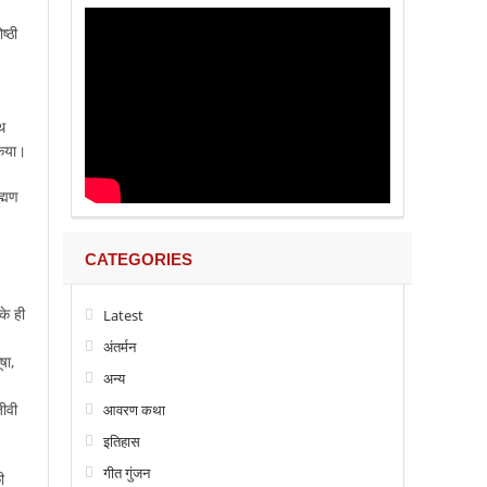
ष्ठी
थ
किया।
ह्मण
CATEGORIES
के ही
Latest
अंतर्मन
षा,
अन्य
जीवी
आवरण कथा
इतिहास
गीत गुंजन
ी