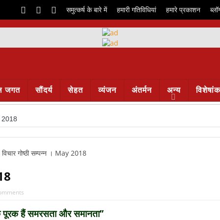
समुत्कर्ष के बारे में
हमारी गतिविधियां
हमारे प्रकाशन
ब्लॉ
ल जगत
सौंदर्य
सेहत
व्यंजन
अंतर्मन
अन्य
विशेषां
AY 2018
018
omments
े पूरक हैं समरसता और समानता’’