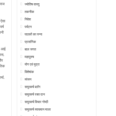
समाज
ज्योतिष वास्तु
तकनीक
निवेश
 ऐसा
र्ष
पर्यटन
पनी
पाठकों का पन्ना
प्रासंगिक
ें आई
बाल जगत
रस,
महापुरुष
और
योग एवं मुद्रा
ृतिक
विशेषांक
्मा,
व्यंजन
समुत्कर्ष ब्लॉग
समुत्कर्ष रक्त दान
समुत्कर्ष विचार गोष्ठी
समुत्कर्ष व्याख्यान माला