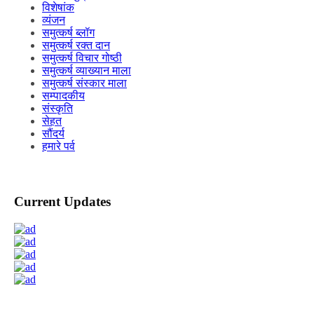
विशेषांक
व्यंजन
समुत्कर्ष ब्लॉग
समुत्कर्ष रक्त दान
समुत्कर्ष विचार गोष्ठी
समुत्कर्ष व्याख्यान माला
समुत्कर्ष संस्कार माला
सम्पादकीय
संस्कृति
सेहत
सौंदर्य
हमारे पर्व
Current Updates