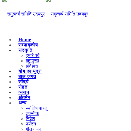
Home
सम्पादकीय
संस्कृति
हमारे पर्व
महापुरुष
इतिहास
योग एवं मुद्रा
बाल जगत
सौंदर्य
सेहत
व्यंजन
अंतर्मन
अन्य
ज्योतिष वास्तु
तकनीक
निवेश
पर्यटन
गीत गुंजन