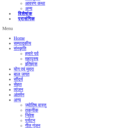
आवरण कथा
अन्य
विशेषांक
प्रासंगिक
Menu
Home
सम्पादकीय
संस्कृति
हमारे पर्व
महापुरुष
इतिहास
योग एवं मुद्रा
बाल जगत
सौंदर्य
सेहत
व्यंजन
अंतर्मन
अन्य
ज्योतिष वास्तु
तकनीक
निवेश
पर्यटन
गीत गुंजन