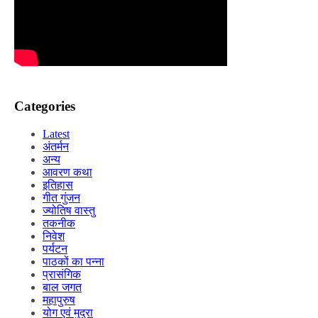
Categories
Latest
अंतर्मन
अन्य
आवरण कथा
इतिहास
गीत गुंजन
ज्योतिष वास्तु
तकनीक
निवेश
पर्यटन
पाठकों का पन्ना
प्रासंगिक
बाल जगत
महापुरुष
योग एवं मुद्रा