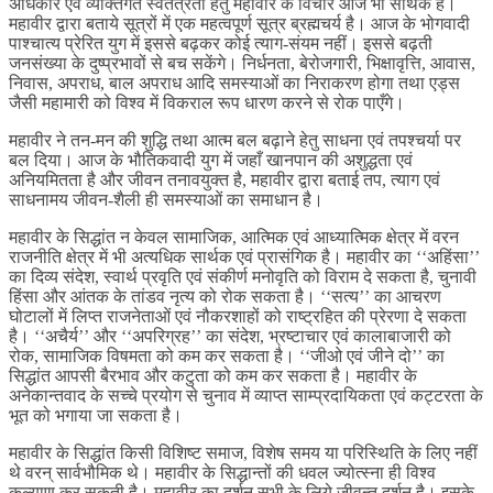
अधिकार एवं व्यक्तिगत स्वतंत्रता हेतु महावीर के विचार आज भी सार्थक है।
महावीर द्वारा बताये सूत्रों में एक महत्वपूर्ण सूत्र ब्रह्मचर्य है। आज के भोगवादी
पाश्चात्य प्रेरित युग में इससे बढ़कर कोई त्याग-संयम नहीं। इससे बढ़ती
जनसंख्या के दुष्प्रभावों से बच सकेंगे। निर्धनता, बेरोजगारी, भिक्षावृत्ति, आवास,
निवास, अपराध, बाल अपराध आदि समस्याओं का निराकरण होगा तथा एड्स
जैसी महामारी को विश्व में विकराल रूप धारण करने से रोक पाएँगे।
महावीर ने तन-मन की शुद्धि तथा आत्म बल बढ़ाने हेतु साधना एवं तपश्चर्या पर
बल दिया। आज के भौतिकवादी युग में जहाँ खानपान की अशुद्धता एवं
अनियमितता है और जीवन तनावयुक्त है, महावीर द्वारा बताई तप, त्याग एवं
साधनामय जीवन-शैली ही समस्याओं का समाधान है।
महावीर के सिद्धांत न केवल सामाजिक, आत्मिक एवं आध्यात्मिक क्षेत्र में वरन
राजनीति क्षेत्र में भी अत्यधिक सार्थक एवं प्रासंगिक है। महावीर का ‘‘अहिंसा’’
का दिव्य संदेश, स्वार्थ प्रवृति एवं संकीर्ण मनोवृति को विराम दे सकता है, चुनावी
हिंसा और आंतक के तांडव नृत्य को रोक सकता है। ‘‘सत्य’’ का आचरण
घोटालों में लिप्त राजनेताओं एवं नौकरशाहों को राष्ट्रहित की प्रेरणा दे सकता
है। ‘‘अचैर्य’’ और ‘‘अपरिग्रह’’ का संदेश, भ्रष्टाचार एवं कालाबाजारी को
रोक, सामाजिक विषमता को कम कर सकता है। ‘‘जीओ एवं जीने दो’’ का
सिद्धांत आपसी बैरभाव और कटुता को कम कर सकता है। महावीर के
अनेकान्तवाद के सच्चे प्रयोग से चुनाव में व्याप्त साम्प्रदायिकता एवं कट्टरता के
भूत को भगाया जा सकता है।
महावीर के सिद्धांत किसी विशिष्ट समाज, विशेष समय या परिस्थिति के लिए नहीं
थे वरन् सार्वभौमिक थे। महावीर के सिद्धान्तों की धवल ज्योत्स्ना ही विश्व
कल्याण कर सकती है। महावीर का दर्शन सभी के लिये जीवन्त दर्शन है। इसके