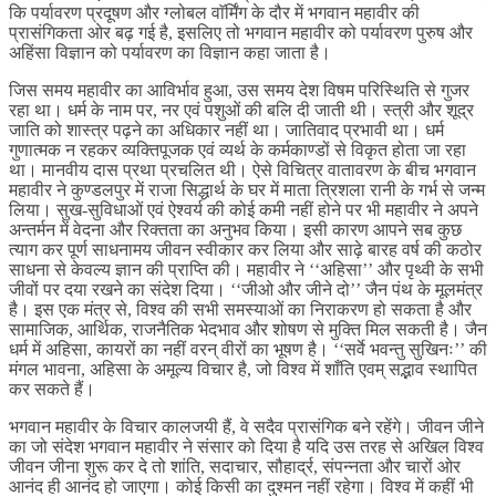
कि पर्यावरण प्रदूषण और ग्लोबल वाॅर्मिंग के दौर में भगवान महावीर की
प्रासंगिकता ओर बढ़ गई है, इसलिए तो भगवान महावीर को पर्यावरण पुरुष और
अहिंसा विज्ञान को पर्यावरण का विज्ञान कहा जाता है।
जिस समय महावीर का आविर्भाव हुआ, उस समय देश विषम परिस्थिति से गुजर
रहा था। धर्म के नाम पर, नर एवं पशुओं की बलि दी जाती थी। स्त्री और शूद्र
जाति को शास्त्र पढ़ने का अधिकार नहीं था। जातिवाद प्रभावी था। धर्म
गुणात्मक न रहकर व्यक्तिपूजक एवं व्यर्थ के कर्मकाण्डों से विकृत होता जा रहा
था। मानवीय दास प्रथा प्रचलित थी। ऐसे विचित्र वातावरण के बीच भगवान
महावीर ने कुण्डलपुर में राजा सिद्धार्थ के घर में माता त्रिशला रानी के गर्भ से जन्म
लिया। सुख-सुविधाओं एवं ऐश्वर्य की कोई कमी नहीं होने पर भी महावीर ने अपने
अन्तर्मन में वेदना और रिक्तता का अनुभव किया। इसी कारण आपने सब कुछ
त्याग कर पूर्ण साधनामय जीवन स्वीकार कर लिया और साढ़े बारह वर्ष की कठोर
साधना से केवल्य ज्ञान की प्राप्ति की। महावीर ने ‘‘अहिसा’’ और पृथ्वी के सभी
जीवों पर दया रखने का संदेश दिया। ‘‘जीओ और जीने दो’’ जैन पंथ के मूलमंत्र
है। इस एक मंत्र से, विश्व की सभी समस्याओं का निराकरण हो सकता है और
सामाजिक, आर्थिक, राजनैतिक भेदभाव और शोषण से मुक्ति मिल सकती है। जैन
धर्म में अहिसा, कायरों का नहीं वरन् वीरों का भूषण है। ‘‘सर्वे भवन्तु सुखिनः’’ की
मंगल भावना, अहिसा के अमूल्य विचार है, जो विश्व में शाँति एवम् सद्भाव स्थापित
कर सकते हैं।
भगवान महावीर के विचार कालजयी हैं, वे सदैव प्रासंगिक बने रहेंगे। जीवन जीने
का जो संदेश भगवान महावीर ने संसार को दिया है यदि उस तरह से अखिल विश्व
जीवन जीना शुरू कर दे तो शांति, सदाचार, सौहार्द्र, संपन्नता और चारों ओर
आनंद ही आनंद हो जाएगा। कोई किसी का दुश्मन नहीं रहेगा। विश्व में कहीं भी