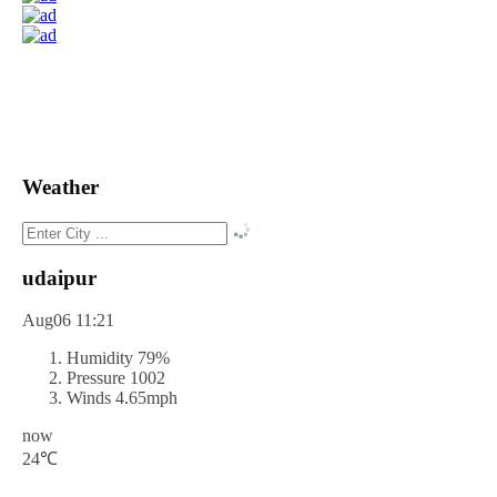
Weather
udaipur
Aug06
11:21
Humidity
79%
Pressure
1002
Winds
4.65mph
now
24℃