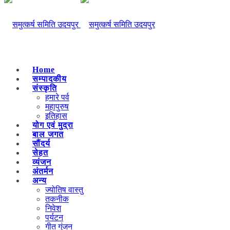
Home
सम्पादकीय
संस्कृति
हमारे पर्व
महापुरुष
इतिहास
योग एवं मुद्रा
बाल जगत
सौंदर्य
सेहत
व्यंजन
अंतर्मन
अन्य
ज्योतिष वास्तु
तकनीक
निवेश
पर्यटन
गीत गुंजन