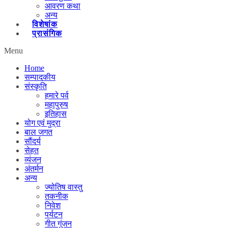
आवरण कथा
अन्य
विशेषांक
प्रासंगिक
Menu
Home
सम्पादकीय
संस्कृति
हमारे पर्व
महापुरुष
इतिहास
योग एवं मुद्रा
बाल जगत
सौंदर्य
सेहत
व्यंजन
अंतर्मन
अन्य
ज्योतिष वास्तु
तकनीक
निवेश
पर्यटन
गीत गुंजन