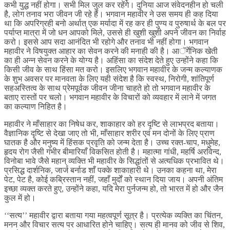
कभी युद्ध नहीं होगा। सभी मिल जुल कर रहेंगे। दुनिया आज संवेदनहीन हो चली
है, लोग तनाव भरा जीवन जी रहे हैं। भगवान महावीर ने उस समय ही कह दिया
था कि अपरिग्रही बनो अर्थात् एक मर्यादा में रह कर ही पुण्य व पुरुषार्थ के बल पर
पर्याप्त मात्रा में जो धन आपको मिले, उससे ही खुशी खुशी अपने जीवन का निर्वाह
करो। इससे आप सदा आनंदित भी रहोगे और तनाव भी नहीं होगा। भगवान
महावीर ने विषयुक्त आहार का सेवन करने की मनाही की है। आॅर्गेनिक खेती
का ही अन्न सेवन करने के योग्य है। अहिंसा का संदेश देते हुए उन्होंने कहा कि
किसी जीव के साथ हिंसा मत करो। इसलिए भगवान महावीर के जन्म कल्याणक
के शुभ अवसर पर मानवता के लिए यही संदेश है कि स्वस्थ, निरोगी, शांतिपूर्ण
सहअस्तित्व के साथ प्रेमपूर्वक जीवन जीना चाहते हो तो भगवान महावीर के
बताए रास्तों पर चलो। भगवान महावीर के विचारों को व्यवहार में लाने में जगत
का कल्याण निहित है।
महावीर ने माँसाहार का निषेध कर, शाकाहार को हर दृष्टि से लाभप्रद बताया।
वैज्ञानिक दृष्टि से देखा जाए तो भी, माँसाहार शरीर एवं मन दोनों के लिए प्राण
घातक है और मनुष्य में हिंसक प्रवृति को जन्म देता है। उच्च रक्त-चाप, मधुमेह,
हृदय रोग जैसी गंभीर बीमारियाँ विकसित होती है। महात्मा गांधी, महर्षि अरविन्द,
विनोबा भावे जैसे महान् व्यक्ति भी महावीर के सिद्धांतों से अत्यधिक प्रभावित थे।
प्रसिद्ध दार्शनिक, जार्ज बर्नाड शाँ पक्के शाकाहारी थे। उनका कहना था, मेरा
पेट, पेट है, कोई कब्रिस्तान नहीं, जहाँ मुर्दों को स्थान दिया जाय। अपनी अंतिम
इच्छा व्यक्त करते हुए, उन्होंने कहा, यदि मेरा पुर्नजन्म हो, तो भारत में हो और जैन
कुल में हो।
‘‘सत्य’’ महावीर द्वारा बताया गया महत्वपूर्ण सूत्र है। प्रत्येक व्यक्ति का चिंतन,
मनन और विचार सत्य पर आधारित होने चाहिए। सत्य ही मानव को जीव से शिव,