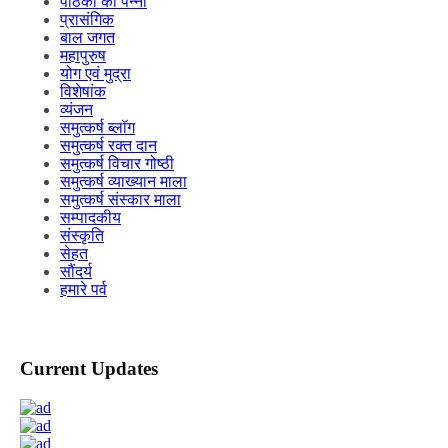
पाठकों का पन्ना
प्रासंगिक
बाल जगत
महापुरुष
योग एवं मुद्रा
विशेषांक
व्यंजन
समुत्कर्ष ब्लॉग
समुत्कर्ष रक्त दान
समुत्कर्ष विचार गोष्ठी
समुत्कर्ष व्याख्यान माला
समुत्कर्ष संस्कार माला
सम्पादकीय
संस्कृति
सेहत
सौंदर्य
हमारे पर्व
Current Updates