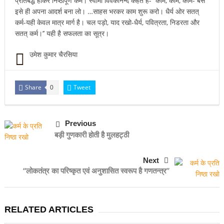
प्रतिबद्ध होकर निष्ठापूर्ण कर्म। स्वामी विवेकानन्द कहते हैं- ‘‘काम, काम, काम- बस
इसे ही अपना आदर्श बना लो। …साहस भरकर काम शुरू करो। धैर्य ओर सतत्
कर्म-यही केवल मात्र मार्ग है। चल पड़ो, याद रखो-धैर्य, पवित्रता, निडरता और
सतत् कर्म।’’ यही है सफलता का सूत्र।
उमेश कुमार चैरसिया
Share
Tweet
0
Previous
बड़ी गुणकारी होती है मुलहट्ठी
Next
‘‘लोकतंत्र का परिष्कृत एवं अनुशासित स्वरूप है गणतन्त्र’’
RELATED ARTICLES