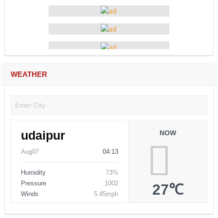
WEATHER
udaipur
NOW
Aug07
04:13
Humidity
73%
Pressure
1002
27℃
Winds
5.45mph